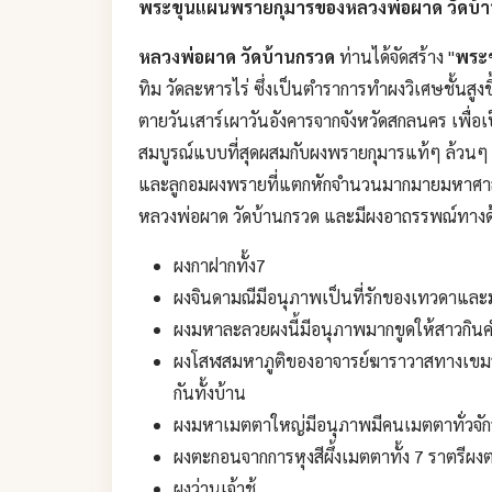
พระขุนแผนพรายกุมารของหลวงพ่อผาด วัดบ้าน
หลวงพ่อผาด วัดบ้านกรวด
ท่านได้จัดสร้าง "
พระ
ทิม วัดละหารไร่ ซึ่งเป็นตำราการทำผงวิเศษชั้นสูงข
ตายวันเสาร์เผาวันอังคารจากจังหวัดสกลนคร เพื่อ
สมบูรณ์แบบที่สุดผสมกับผงพรายกุมารแท้ๆ ล้วนๆ
และลูกอมผงพรายที่แตกหักจำนวนมากมายมหาศาล
หลวงพ่อผาด วัดบ้านกรวด และมีผงอาถรรพณ์ทางด
ผงกาฝากทั้ง7
ผงจินดามณีมีอนุภาพเป็นที่รักของเทวดาและ
ผงมหาละลวยผงนี้มีอนุภาพมากขูดให้สาวกินคำว
ผงโสฬสมหาภูติของอาจารย์ฆาราวาสทางเขมรม
กันทั้งบ้าน
ผงมหาเมตตาใหญ่มีอนุภาพมีคนเมตตาทั่วจั
ผงตะกอนจากการหุงสีผึ้งเมตตาทั้ง 7 ราตรีผงต
ผงว่านเจ้าชู้