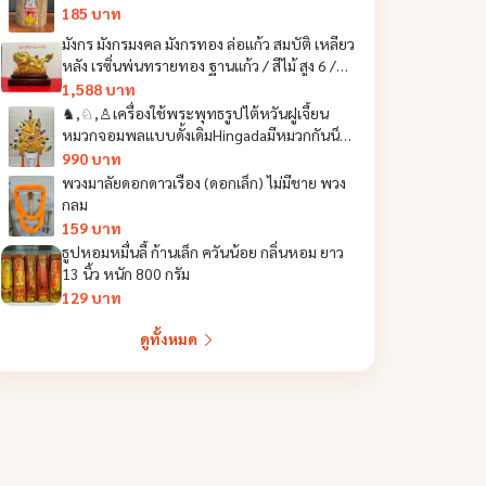
185 บาท
มังกร มังกรมงคล มังกรทอง ล่อแก้ว สมบัติ เหลียว
หลัง เรซิ่นพ่นทรายทอง ฐานแก้ว / สีไม้ สูง 6 /
10 นิ้ว
1,588 บาท
♞,♘,♙เครื่องใช้พระพุทธรูปไต้หวันฝูเจี้ยน
หมวกจอมพลแบบดั้งเดิมHingadaมีหมวกกันน็
อกหมวกกันน็อกของพระเจ้า
990 บาท
พวงมาลัยดอกดาวเรือง (ดอกเล็ก) ไม่มีชาย พวง
กลม
159 บาท
ธูปหอมหมื่นลี้ ก้านเล็ก ควันน้อย กลิ่นหอม ยาว
13 นิ้ว หนัก 800 กรัม
129 บาท
ดูทั้งหมด