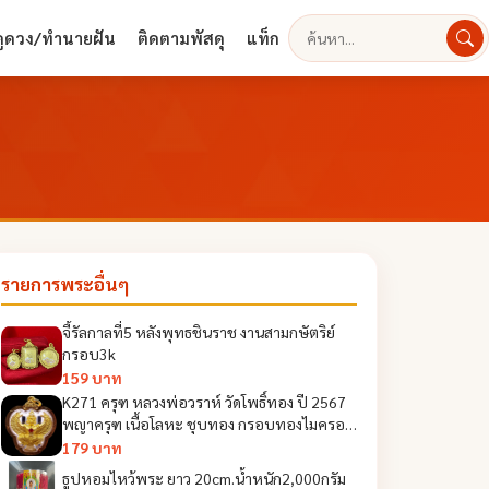
ดูดวง/ทำนายฝัน
ติดตามพัสดุ
แท็ก
ค้นหา
รายการพระอื่นๆ
จี้รัลกาลที่5 หลังพุทธชินราช งานสามกษัตริย์
กรอบ3k
159 บาท
K271 ครุฑ หลวงพ่อวราห์ วัดโพธิ์ทอง ปี 2567
พญาครุฑ เนื้อโลหะ ชุบทอง กรอบทองไมครอน
ขนาด 4x3.5 cm
179 บาท
ธูปหอมไหว้พระ ยาว 20cm.น้ำหนัก2,000กรัม