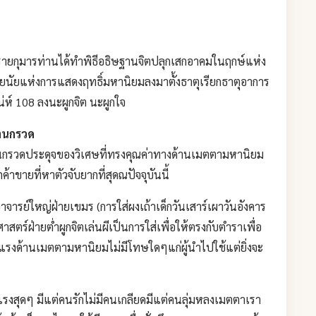
ายกุมารท่านได้ทำพิธีอธิษฐานจิตปลุกเสกอาคมในฤกษ์แห่ง
ยนัยแห่งการแสดงฤทธิ์มหานิยมลงมาตั้งธาตุเรียกธาตุอาการ
่ห์ 108 ลงนะผูกจิต นะผูกใจ
านกรวด
กรวดประดุจของวิเศษที่ทรงคุณค่าทางด้านเมตตามหานิยม
าขายที่หาตัวจับยากที่สุดณปัจจุบันนี้
ารย์ใหญ่ฝ่ายเขมร (การใส่ผงเถ้าเด็กวันเสาร์เผาวันอังคาร
สตร์ฝ่ายต่ำผูกจิตเล่นผีเป็นการใส่เพื่อให้ตรงกับตำราเพื่อ
ของแรงด้านเมตตามหานิยมไม่มีโทษใดๆแก่ผู้นำไปใช้แต่ยิ่งจะ
แรงสุดๆ มีแต่คนรักไม่มีคนเกลียดมีแต่คนลุ่มหลงเมตตาเรา