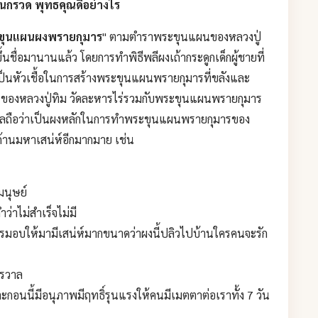
กรวด พุทธคุณดีอย่างไร
ขุนแผนผงพรายกุมาร
" ตามตำราพระขุนแผนของหลวงปู่
ึ้นชื่อมานานแล้ว โดยการทำพิธีพลีผงเถ้ากระดูกเด็กผู้ชายที่
เป็นหัวเชื้อในการสร้างพระขุนแผนพรายกุมารที่ขลังและ
 ของหลวงปู่ทิม วัดละหารไร่รวมกับพระขุนแผนพรายกุมาร
ถือว่าเป็นผงหลักในการทำพระขุนแผนพรายกุมารของ
้านมหาเสน่ห์อีกมากมาย เช่น
มนุษย์
่าไม่สำเร็จไม่มี
อบให้มามีเสน่ห์มากขนาดว่าผงนี้ปลิวไปบ้านใครคนจะรัก
กรวาล
ะกอนนี้มีอนุภาพมีฤทธิ์รุนแรงให้คนมีเมตตาต่อเราทั้ง 7 วัน