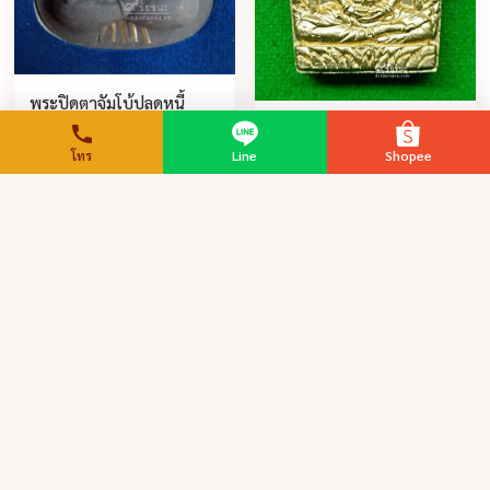
พระปิดตาจัมโบ้ปลดหนี้
มงคลชีวิต เสริมดวงมหา
พระขุนแผนพรายกุมาร
เศรษฐี หลวงพ่อจืด สวน
หลวงพ่อผาด วัดบ้านกรวด ปี
โทร
Line
Shopee
หลวงพ่อจืดท่านได้จัดสร้างพระ
ปฎิบัติธรรมโพธิเศรษฐี
2551
ปิดตามงคลชีวิตเสริมดวงเศรษฐี
หลวงพ่อผาด วัดบ้านกรวดท่านได้
ขึ้นด้วยความศรัทธา ผสมกับ
จัดสร้างพระขุนแผนผงพราย
มวลสารพิเศษเป็นมงคลกดพิมพ์
กุมารตามตำราพระขุนแผนของ
ดูรายละเอียด
ดูรายละเอียด
สวยงามปราณีตทุกองค์ผ่านพิธี
หลวงปู่ทิม วัดละหารไร่ ซึ่งเป็น
ปลุกเสกประจุพุทธวิทยาคมบวก
ตำราการทำผงวิเศษชั้นสูงขึ้นชื่อ
กับวิชาอาถรรพณ์ตามพิธีกรรมยึด
มานานแล้วโดยการทำพิธีพลีผง
มั่นความเข้มขลังตามตำรา
เถ้ากระดูกเด็กผู้ชายที่ตายวัน
โบราณที่ได้สืบทอดกันมาซึ่ง
เสาร์เผาวันอังคาร
ประกอบด้วยมวลสารมหาโชค
108 ชนิด