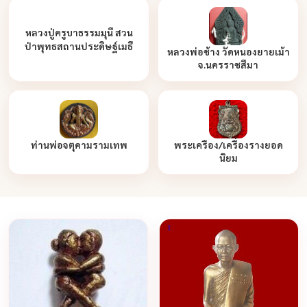
หลวงปู่ครูบาธรรมมุนี สวน
ป่าพุทธสถานประดิษฐ์เมธี
หลวงพ่อช้าง วัดหนองยายเม้า
จ.นครราชสีมา
ท่านพ่อจตุคามรามเทพ
พระเครือง/เครื่องรางยอด
นิยม