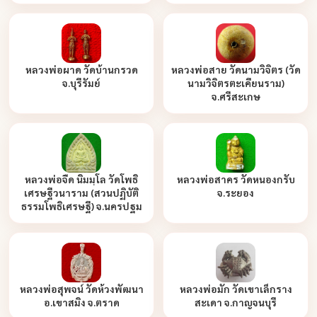
หลวงพ่อผาด วัดบ้านกรวด
หลวงพ่อสาย วัดนามวิจิตร (วัด
จ.บุรีรัมย์
นามวิจิตรตะเคียนราม)
จ.ศรีสะเกษ
หลวงพ่อจืด นิมมฺโล วัดโพธิ
หลวงพ่อสาคร วัดหนองกรับ
เศรษฐีวนาราม (สวนปฏิบัติ
จ.ระยอง
ธรรมโพธิเศรษฐี) จ.นครปฐม
หลวงพ่อสุพจน์ วัดห้วงพัฒนา
หลวงพ่อมัก วัดเขาเล็กราง
อ.เขาสมิง จ.ตราด
สะเดา จ.กาญจนบุรี