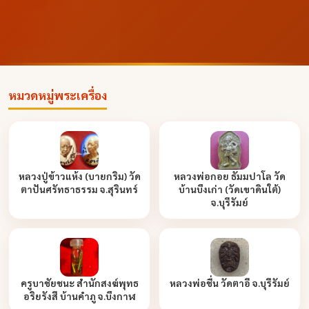
หมวดหมู่พระเครื่อง
หลวงปู่ข้าวแห้ง (บายกริม) วัด
หลวงพ่อกอย ธัมมปาโล วัด
ตาปันศรัทธาธรรม จ.สุรินทร์
บ้านบึงเก่า (วัดเขาดินใต้)
จ.บุรีรัมย์
ครูบาชัยชนะ สำนักสงฆ์พุทธ
หลวงพ่อชื่น วัดตาอี จ.บุรีรัมย์
อริยรังสี บ้านคำภู จ.บึงกาฬ