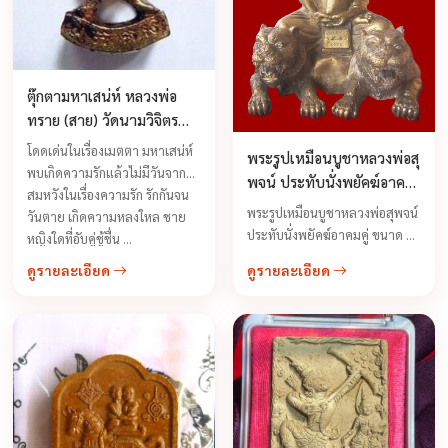
ตุ๊กตามหาเสน่ห์ หลวงพ่อ
ทราย (สาย) วัดนามวิจิตร
จ.ศรีสะเกษ
โดดเด่นในเรื่องเมตตา มหาเสน่ห์
พระรูปเหมือนบูชาหลวงพ่อสุ
พบเกิดความรักแล้วไม่มีวันจาก
พจน์ ประทับนั่งพยัคฆ์อาคม
สมหวังในเรื่องความรัก รักกันจน
คู่ ขนาด 5 นิ้ว
พระรูปเหมือนบูชาหลวงพ่อสุพจน์
วันตาย เกิดความหลงใหล ชาย
ประทับนั่งพยัคฆ์อาคมคู่ ขนาด 5
หญิงใดที่อับคู่ชู้ชื่น ...
นิ้ว ใต้ฐานบรรจุหน้ากากพยัคฆ์อ
ดูรายละเอียด
ดูรายละเอียด
คม,เส้นเกศา,จีวร,ตะกรุดคู่
โภคทรัพย์,พระสมเด็จ
กรรมฐาน,ผงว่านมหาเศรษฐี,ผง
ชานหมาก,พระธาตุ,เหรียญดภค
ทรัพย์