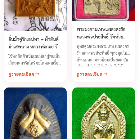
พระผงกามเทพแผลงศรรัก
หลวงพ่อประสิทธิ์ วัดห้วย
อิ๋นม้าคู่รักเสน่หา + ผ้ายันต์
เจริญผล
ม้าเสพนาง หลวงพ่อกอย วัด
พุทธคุณพระผงกามเทพ แผลงศร
รัก หลวงพ่อประสิทธิ์ พุทธคุณใน
เขาดินใต้ รุ่นไตรมาสปี 2552
ใช้พกติดตัวเป็นเสน่ห์แก่ผู้พบเห็น
ด้านเมตตามหานิยมเป็นยอด อัน
เกิดเมตตารักใคร่ จะโดดเด่นเรื่อง
เป็นผลให้เป็นที่จับจิตจับใจให้
มหาเสน่ห์สุดสุด จะสมหวังในเรื่อง
หลงใหล เสริมเสน่ห์แก่เพศตะราง
ดูรายละเอียด
ดูรายละเอียด
ความรัก ชีวิตครอบครัวมีความสุข
ข้าม ค้าขายดีด้วย ถ้าผู้สักการ
หญิงเห็นหญิงรัก ชายเห็นชายรัก
บูชาคิดจะศรรักปักดวงใจหญิงใด
...
...