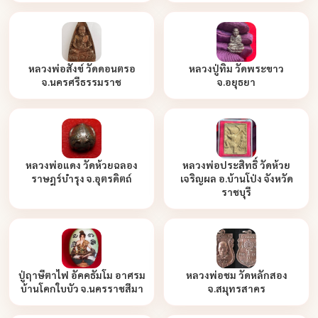
หลวงพ่อสังข์ วัดดอนตรอ
หลวงปู่ทิม วัดพระขาว
จ.นครศรีธรรมราช
จ.อยุธยา
หลวงพ่อแดง วัดห้วยฉลอง
หลวงพ่อประสิทธิ์ วัดห้วย
ราษฎร์บำรุง จ.อุตรดิตถ์
เจริญผล อ.บ้านโป่ง จังหวัด
ราชบุรี
ปู่ฤาษีตาไฟ อัคคธัมโม อาศรม
หลวงพ่อชม วัดหลักสอง
บ้านโคกใบบัว จ.นครราชสีมา
จ.สมุทรสาคร