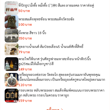
ที่ปักธูป มึ่งซิ้ง หมึ่งซิ้ง (门神) สีแดง ลายมงคล ราคาต่อคู่
50 บาท
พระสมเด็จพุทธซ้อน พระสมเด็จวัดระฆัง
100 บาท
หิ้งพระ สีขาว 18 นิ้ว
350 บาท
ชุดอาบน้ำมนต์ ส้มป่อยเดือน5 น้ำมนต์ศักดิ์สิทธิ์
79 บาท
พระไพรีพินาศ รุ่นศัตรูพ่ายมหาสะท้อน หน้าตัก5นิ้ว
สูง25ซม.มีให้เลือกบูชา3สี
249 บาท
เหรียญหลวงพ่อรวย วัดตะโก สุดยอดรุ่นรวมมหายันพุทธคุณ
เนื้อนวโลหะเลี่ยมกรอบ เป็นเหรียญองค์ครูขนาดใหญ่งดงามมาก
120 บาท
กรอบพระ ตลับพระลงยา สมเด็จพิมพ์คะแนน กรอบพระราคา
ถูก ตลับพระ กรอบไมครอน ราคาถูก
159 บาท
ดูทั้งหมด