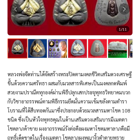
1/11
หลวงพ่อจืดท่านได้จัดสร้างพระปิดตามงคลชีวิตเสริมดวงเศรษฐี
ขึ้นด้วยความศรัทธา ผสมกับมวลสารพิเศษเป็นมงคลกดพิมพ์
สวยงามปราณีตทุกองค์ผ่านพิธีปลุกเสกประจุพุทธวิทยาคมบวก
กับวิชาอาถรรพณ์ตามพิธีกรรมยึดมั่นความเข้มขลังตามตำรา
โบราณที่ได้สืบทอดกันมาซึ่งประกอบด้วยมวลสารมหาโชค 108
ชนิด ซึ่งเป็นหัวใจพุทธคุณในด้านเสริมดวงเสริมบารมีเมตตา
โชคลาภค้าขาย ผงอาถรรพณ์รังต่อคือผงมหาโชคมหาลาภคือมี
ฤทธิ์เด็ดขาดในเรื่องเมตตา โชคลาภผงพญางิ้วดำตายพราย