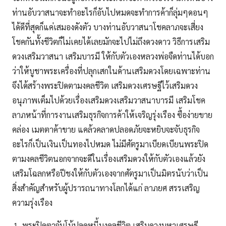
ท่านอับวาสนาจะทำอะไรก็อับไปหมดจะทำการค้าก็ลุ่มๆดอนๆ
ได้ดีที่สุดก็แค่เสมองดังตัว บางท่านอับวาสนาโชคลาภจะเสี่ยง
โชคกันทั้งชีวิตก็ไม่เคยได้เลยมักจะไปไม่ถึงดวงดาว วิธีการเสริม
ดวงเสริมวาสนา เสริมบารมี ให้กับตัวเองหลวงพ่อจืดท่านได้บอก
ว่าให้บูชาพระเครื่องที่ปลุกเสกในด้านเสริมดวงโดยเฉพาะท่าน
จึงได้สร้างพระปิดตามงคลชีวิต เสริมดวงเศรษฐีไว้เสริมดวง
อนุภาพเต็มไปด้วยเรื่องเสริมดวงเสริมวาสนาบารมี เสริมโชค
ลาภหน้าที่การงานเสริมธุรกิจการค้าให้เจริญรุ่งเรือง ซื้อง่ายขาย
คล่อง เมตตาค้าขาย แคล้วคลาดปลอดภัยจะหยิบจะจับธุรกิจ
อะไรก็เป็นเงินเป็นทองไปหมด ไม่มีศัตรูมาเบียดเบียนพระปิด
ตามงคลชีวิตนอกจากจะดีในเรื่องเสริมดวงให้กับตัวเองแล้วยัง
เสริมโฉลกหรือปีชงให้กับตัวเองจากศัตรูมาเป็นมิตรนับว่าเป็น
สิ่งสำคัญสำหรับผู้ปรารถนาทางโลกได้แก่ ลาภยศ สรรเสริญ
ความรุ่งเรือง
พระปิดตาจัมโบ้ปลดหนี้มงคลชีวิต เสริมดวงมหาเศรษฐี