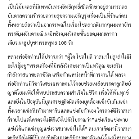
เป็นไม้มงคลที่มีเทพอันทรงอิทธิฤทธิ์สถิตรักษาอยู่สามารถดล
บันดาลความร่ำรวยความสุขความเจริญรุ่งเรื่องเป็นที่รักแก่คน
ทั้งหลายถือว่าเป็นอาถรรพณ์ในเรื่องโชคลาภดีมากๆผงมหาจักร
พรรดิ,ผงจินดามณี,ผงอิทธิเจ,ผงวิเศษชั้นยอด,ผงกะลาตา
เดียว,ผงธูปบูชาพระพุทธ 108 วัด
หลวงพ่อจืดท่านได้ปรารภว่า “ผู้ใด โชคไม่ดี วาสนาไม่สูงส่งไม่มี
อะไรอุ้มชู”พระเครื่องที่มีพลังวิเศษมากเป็นทวีคูณ จะเสริม
กำลังวาสนาชะตาชีวิต เสริมตำแหน่งหน้าที่การงานได้ หลวง
พ่อจืดท่านมีวิชาวิเศษเฉพาะตนไว้คอยช่วยเหลือบรรดาลูกศิษย์
ญาติโยมเพื่อให้พบประสบความสำเร็จในชีวิต เพื่อให้พ้นทุกข์
และยิ่งในปัจจุบันนี้ยุคเศรษฐกิจฝืดเคืองยุคต้องแข็งขันกันแข่ง
ทั้งเวลาแข่งกันทำมาหากินและแข่งกับตัวเอง ใครดวงดีมีวาสนา
ก็รวยไปแต่ใครดวงไม่ดีก็เจ๊งไปดังโบราณว่า”แข่งเรือแข่งพาย
แข่งได้แต่แข่งบุญแข่งวาสนาแข่งไม่ได้” คนเราเกิดมานี้วาสนา
จะดีหรือไม่ดีก็ขึ้นอยู่กับตัวเองจะลิขิตชะตาตัวเองไว้ แค่ไหนบาง