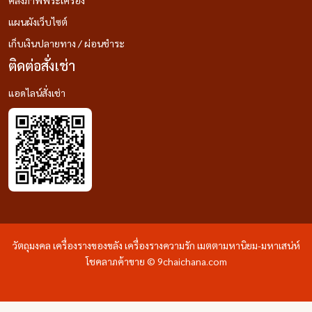
แผนผังเว็บไซต์
เก็บเงินปลายทาง / ผ่อนชำระ
ติดต่อสั่งเช่า
แอดไลน์สั่งเช่า
วัตถุมงคล เครื่องรางของขลัง เครื่องรางความรัก เมตตามหานิยม-มหาเสน่ห์
โชคลาภค้าขาย © 9chaichana.com