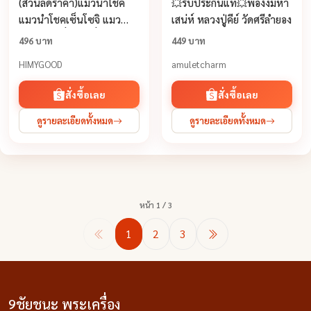
(ส่วนลดราคา)แมวนำโชค
💥รับประกันแท้💥พ่องั่งมหา
แมวนำโชคเซ็นโซจิ แมวนำ
เสน่ห์ หลวงปู่คีย์ วัดศรีลำยอง
โชคสไตล์ญี่ปุ่น เครื่องรางนำ
496 บาท
449 บาท
โชคทางธุรกิจ
HIMYGOOD
amuletcharm
สั่งซื้อเลย
สั่งซื้อเลย
ดูรายละเอียดทั้งหมด
ดูรายละเอียดทั้งหมด
หน้า 1 / 3
1
2
3
9ชัยชนะ พระเครื่อง