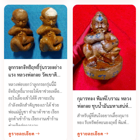
วิเศษเหล่านี้เป็นเรื่องที่เหลือเชื่อ
แต่สามารถประจักษ์ได้ ต่อเมื่อมี
ความศรัทธาอย่างแน่วแน่ ท่าน
หลวงพ่อจืดให้คติข้อคิดอย่างหนึ่ง
ว่าวัตถุมงคลของท่านนั้น ...
ลูกกรอกอิทธิฤทธิ์รุ่นรวยอย่าง
แรง หลวงพ่อกอย วัดเขาดิน
ใต้ จ.บุรีรัมย์ ปี 2553
หลวงพ่อบอกว่าลูกกรอกรุ่นนี้มี
อิทธิฤทธิ์มากจะให้เขาช่วยเหลือ
กุมารทอง พิมพ์โบราณ หลวง
อะไรเลี้ยงเข้าให้ดี เขาจะเป็น
กำลังหลักสำคัญของเราได้ ช่วย
พ่อกอย ชุบน้ำมันมหาเสน่ห์
พ่อแม่ผู้บูชา ทำมาค้าขาย เรียก
โภคทรัพย์ ปี 2557
สำหรับผู้ที่สนใจอยากเลี้ยงกุมาร
ลูกค้าเข้าร้าน เรียกงานเข้าร้าน
ทอง รับทรัพย์คะนองฤทธิ์ พิมพ์
ช่วยติดต่อการงาน ...
โบราณ ทางสายเขมรโบราณ คือ
ดูรายละเอียด
ดูรายละเอียด
เป็นทางเลือกที่ดี จะรู้จักกันดีถึง