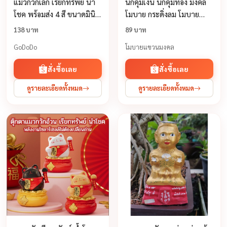
แมวกวักเล็ก เรียกทรัพย์ นำ
นกคุ้มเงิน นกคุ้มทอง มงคล
โชค พร้อมส่ง 4 สี ขนาดมินิ
โมบาย กระดิ่งลม โมบาย
พลังงานแสงอาทิตย์ ไม่ต้อง
มงคล
138 บาท
89 บาท
เปลี่ยนถ่าน ตุ๊กตาแมวกวัก
GoDoDo
โมบายแขวนมงคล
สั่งซื้อเลย
สั่งซื้อเลย
ดูรายละเอียดทั้งหมด
ดูรายละเอียดทั้งหมด