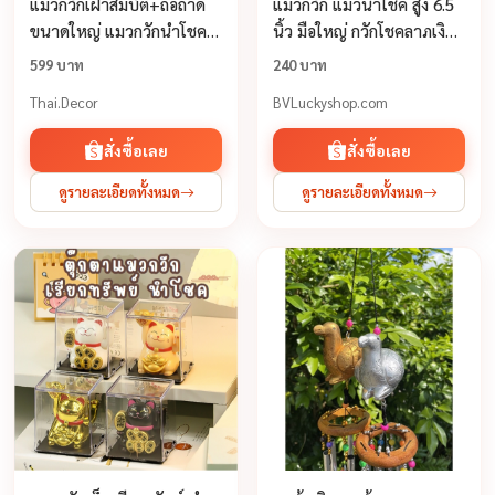
แมวกวักเฝ้าสมบัติ+ถือถาด
แมวกวัก แมวนำโชค สูง 6.5
ขนาดใหญ่ แมวกวักนำโชค
นิ้ว มือใหญ่ กวักโชคลาภเงิน
เฝ้าเงินทองค้าขายร่ำรวยเส
ทองก้อนโตๆเข้ามา -
599 บาท
240 บาท
ริมมงคงเป็นของตกแต่งบ้าน
เซรามิค [SW445]
Thai.Decor
BVLuckyshop.com
ตามหลักฮวงจุ้ย
สั่งซื้อเลย
สั่งซื้อเลย
ดูรายละเอียดทั้งหมด
ดูรายละเอียดทั้งหมด