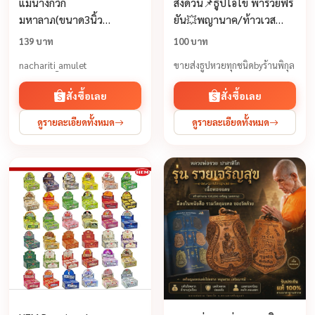
แม่นางกวัก
ส่งด่วน📌ธูปไอ้ไข่ พารวยฟรี
มหาลาภ(ขนาด3นิ้ว
ยัน💥พญานาค/ท้าวเวส
สูง13ซม.)ผ่านพิธีพุทธาภิเษก
สุวรรณ/พระพิฆเนศ จีน/
139 บาท
100 บาท
แล้วเสริมโชคลาภเรียกเมตตา
แม่น้ำ1เลขแม่นธูปหวย ธูป
nachariti_amulet
ขายส่งธูปหวยทุกชนิดbyร้านพิกุล
เรียกลูกค้าเงินทองไหลมาเท
นำโชค ธูปแดง ธูป
มา
สั่งซื้อเลย
สั่งซื้อเลย
ดูรายละเอียดทั้งหมด
ดูรายละเอียดทั้งหมด