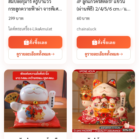
ส้มป่อยกุมาร ครูบาแวว
🌈 ลูกแก้วคริสตัล💯 แขวน
กระดูกควายฟ้าผ่า จารพิเศษ
(ผ่านพิธี) 2/4/5/6 cm.✅แก้
เลี่ยมน้ำมันพราย คุ้มครอง
ประตูตรงกัน แก้คาน ดึงดูด
299 บาท
60 บาท
ป้องกัน หนุนนำ ทรัพย์สิน
สิ่งดีๆเข้ามา คริสตัล ลูกแก้ว
ไลค์พระเครื่อง-LikeAmulet
chainaluck
โชคลาภ กิจการรุ่งเรือง
CRYSTAL
สั่งซื้อเลย
สั่งซื้อเลย
ดูรายละเอียดทั้งหมด
ดูรายละเอียดทั้งหมด