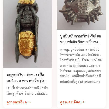
ลูกค้าซื้อง่ายขายคล่อง (ค้าขายดี
เรียกโชคลาค ...
ลูกค้าเหมาหมด) มีแต่กำไรไม่
ขาดทุน
ปูหนีบบันดาลทรัพย์-รับโชค
หลวงพ่อมัก วัดเขาเล็กราง
สะเดา
พุทธคุณปูหนีบบันดาลทรัพย์ รับ
โชคหลวงพ่อมัก โชคทรัพย์และ
โภคทรัพย์อุดมไปด้วยเงินทองโชค
ลาภ ทำมาหากินคล่อง และแฝง
ไปด้วยความอุดมสมบูรณ์ เมตตา
พญาต่อเงิน - ต่อทอง เนื้อ
มหานิยม อยู่ที่ไหนไม่มีคนเกียจ มี
ตะกั่วอวน หลวงพ่อจืด รุ่น
แต่คนรักเอ็นดูสงสารตลอดเวลา
แรก ปี 2543 รุ่นประสบการณ์
เด่นเรื่องโชคลาภค้าขายดี มีกำไร
เรียกลูกค้าเข้าร้าน เจรจาติดต่อ
งานเป็นสำเร็จ ทำเรื่องยากเป็น
ดูรายละเอียด
ดูรายละเอียด
เรื่องง่ายได้อย่างสบาย อำนาจคุณ