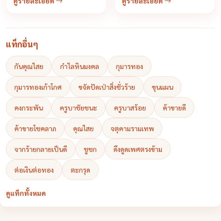
ดูรายละเอียด
ดูรายละเอียด
เวทย์มนต์เป็นเลิศ นอกจากครูบา
ชัยชนะท่านยังได้เล่าเรียนวิชา
เวทยาคมต่างๆของสำนักอื่น
มากมายทั้งต่างประเทศและใน
แท็กอื่นๆ
ประเทศเช่นเขมรที่เป็นพระภิกษุ
และเป็นอาจารย์ฆาราวาสจอม
กันคุณไสย
กำไลหินมงคล
กุมารทอง
ขมังเวทย์
กุมารทองเก้าโกศ
ขจัดปัดเป่าสิ่งชั่วร้าย
ขุนแผน
คงกระพัน
ครูบาชัยชนะ
ครูบาสร้อย
ค้าขายดี
ค้าขายโชคลาภ
คุณไสย
จตุคามรามเทพ
จากร้ายกลายเป็นดี
ชูชก
ดึงดูดเพศตรงข้าม
ต่อเงินต่อทอง
ตะกรุด
ดูแท็กทั้งหมด