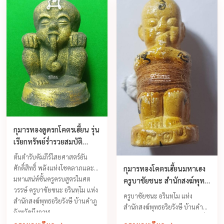
ต่อเมื่อมีความศรัทธาอย่างแน่ว
แน่ ท่านหลวงพ่อจืดให้คติข้อคิด
อย่างหนึ่งว่าวัตถุมงคลของท่าน
นั้น ...
กุมารทองดูดรกโคตรเฮี้ยน รุ่น
เรียกทรัพย์ร่ำรวยสมบัติ
ครูบาชัยชนะ ปี 2557
ต้นตำรับคัมภีร์ไสยศาสตร์อัน
ศักดิ์สิทธิ์ พลังแห่งโชคลาภและ
กุมารทองโคตรเฮี้ยนมหาเฮง
มหาเสน่ห์ชั้นครูครบสูตรในศต
ครูบาชัยชนะ สำนักสงฆ์พุทธ
วรรษ์ ครูบาชัยชนะ อรินทฺโม แห่ง
อริยรังสี บ้านคำภู จ.บึงกาฬ
ครูบาชัยชนะ อรินทฺโม แห่ง
สำนักสงฆ์พุทธอริยรังษี บ้านคำภู
สำนักสงฆ์พุทธอริยรังษี บ้านคำภู
จังหวัดบึงกาฬ ...
จังหวัดบึงกาฬ ท่านเป็นพระป่าที่มี