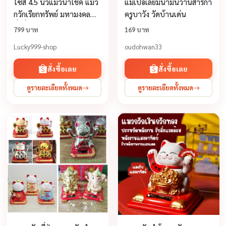
ไซส์ 4.5 นิ้วแมวนำโชค แมว
แม่เป๋อเลี่ยมน้ำมันว่านสาริกา
กวักเรียกทรัพย์ มหามงคล
ครูบาวัง วัดบ้านเด่น
มั่งคั่ง มหาโชค กวักโชคลาภ
799 บาท
169 บาท
เงินทองไหลมาเทมา
Lucky999-shop
oudohwan33
สั่งซื้อเลย
สั่งซื้อเลย
ดูรายละเอียดทั้งหมด
ดูรายละเอียดทั้งหมด