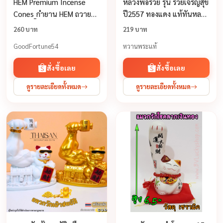
HEM Premium Incense
หลวงพ่อรวย รุ่น รวยเจริญสุข
Cones_กำยาน HEM ถวาย
ปี2557 ทองแดง แท้ทันหลวง
เทพ นำเข้าจากอินเดีย🇮🇳
พ่อปลุกเสก
260 บาท
219 บาท
เกรด พรีเมี่ยม กลิ่นหอม
GoodFortune54
หวานพระแท้
ที่สุด(1กล่อง × 12 แพ็ค)
สั่งซื้อเลย
สั่งซื้อเลย
ดูรายละเอียดทั้งหมด
ดูรายละเอียดทั้งหมด