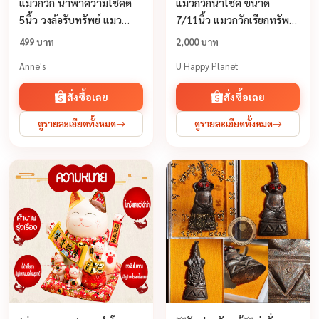
แมวกวัก นำพาความโชคดี
แมวกวักนำโชค ขนาด
5นิ้ว วงล้อรับทรัพย์ แมว
7/11นิ้ว แมวกวักเรียกทรัพย์
มงคลนำโชค เพิ่มพูนรับ
กวักโชคลาภเงินทองไหลมา
499 บาท
2,000 บาท
ทรัพย์จับคู่กับโคมไฟ
เทมา น้องแมวรับโชค
Anne's
U Happy Planet
สั่งซื้อเลย
สั่งซื้อเลย
ดูรายละเอียดทั้งหมด
ดูรายละเอียดทั้งหมด