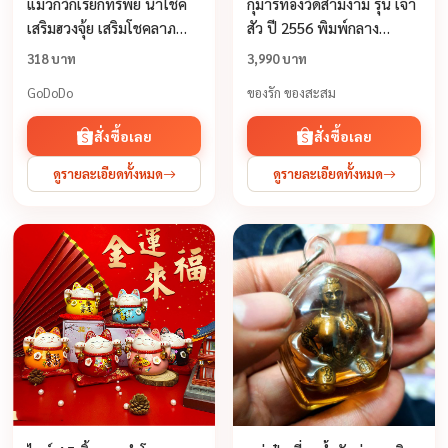
แมวกวักเรียกทรัพย์ น้ำโชค
กุมารทองวัดสามง่าม รุ่น เจ้า
เสริมฮวงจุ้ย เสริมโชคลาภ
สัว ปี 2556 พิมพ์กลาง
ของตกแต่งบ้าน ตกแต่งร้าน
สูง6.5นิ้ว [รับประกันสินค้าคืน
318 บาท
3,990 บาท
ตกแต่งรถ พร้อมส่ง 2 สี
เงินเต็มจำนวน] มีไว้บูชาใน
GoDoDo
ของรัก ของสะสม
บ้านเรือน...
สั่งซื้อเลย
สั่งซื้อเลย
ดูรายละเอียดทั้งหมด
ดูรายละเอียดทั้งหมด