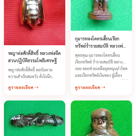
กุมารทองโคตรเฮี้ยนเรียก
ทรัพย์ร่ำรวยสมบัติ หลวงพ่อ
กอย วัดเขาดินใต้
พญาต่อศักดิ์สิทธิ์ หลวงพ่อจืด
พุทธคุณ กุมารทองโคตรเฮี้ยน
สวนปฏิบัติธรรมโพธิเศรษฐี
เรียกทรัพย์ ร่ำรวยสมบัติ หลวงพ่อ
กอย คอยช่วยเหลืออุดหนุนนำโชค
พญาต่อศักดิ์สิทธิ์ ดลบันดาล
และเรียกทรัพย์เงินทอง ผู้เลี้ยง
ความสำเร็จสมหวัง ดั่งใจนึก
กุมารทองจะหาความอยากจนมิได้
พุทธคุณเด่นเรื่องโชคลาภค้าขาย
ดูรายละเอียด
ดูรายละเอียด
เลย ...
ดี มีกำไรเรียกลูกค้าเข้าร้าน เจรจา
ติดต่องานเป็นสำเร็จ ทำเรื่องยาก
เป็นเรื่องง่ายได้อย่างสบาย ...