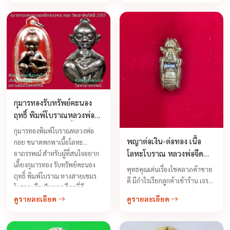
เรื่องความขลังความศักดิ์สิทธิ์
ความเฮี้ยนของกุมารทองของ
หลวงพ่อกอย เพราะเป็นกุมารทอง
กึ่งเทพกึ่งพรายที่มีฤทธิ์สูยงมาก
ทางด้านโชคลาภเมตตาค้าขาย ...
กุมารทองรับทรัพย์คะนอง
ฤทธิ์ พิมพ์โบราณหลวงพ่อ
กอย ขนาดพกพาเนื้อโลหะ ปี
กุมารทองพิมพ์โบราณหลวงพ่อ
2557
พญาต่อเงิน-ต่อทอง เนื้อ
กอย ขนาดพกพาเนื้อโลหะ
โลหะโบราณ หลวงพ่อจืด
อาถรรพณ์ สำหรับผู้ที่สนใจอยาก
เลี้ยงกุมารทอง รับทรัพย์คะนอง
สวนปฏิบัติธรรมโพธิเศรษฐี
พุทธคุณเด่นเรื่องโชคลาภค้าขาย
ฤทธิ์ พิมพ์โบราณ ทางสายเขมร
สร้างปี 2544
ดี มีกำไรเรียกลูกค้าเข้าร้าน เจรจา
โบราณ คือเป็นทางเลือกที่ดี ...
ติดต่องานเป็นสำเร็จ ทำเรื่องยาก
ดูรายละเอียด
ดูรายละเอียด
เป็นเรื่องง่ายได้อย่างสบาย
อำนาจคุณวิเศษเหล่านี้เป็นเรื่องที่
เหลือเชื่อแต่สามารถประจักษ์ได้