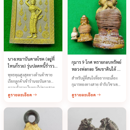
บ้านเรือกสวนไร่นา กันคนมาป้อง
ร้ายทำมิดีมิร้ายแก่เราสามารถมี
ฤทธิ์เป็นพรายกระซิบบอกเหตุร้าย
หรือข่าวดีที่กำลังจะมาถึง บอก
โชคลาภ ...
นางเหมาบันดาลโชค (อยู่ที่
กุมาร 9 โกศ พรายกอบทรัพย์
ใหนก็รวย) รุ่นปลดหนี้ร่ำรวย
หลวงพ่อกอย วัดเขาดินใต้ ปี
มหาศาล หลวงพ่อสาย
พุทธคุณสูงสุดทางด้านค้าขาย
2552
สำหรับผู้ที่สนใจที่อยากจะเลี้ยง
เรียกลูกค้าเข้าร้านจะบันดาล
กุมารทองทางสาย ตำรับวิชาเขมร
ความร่ำรวยเงินทองไม่ขาดสาย
คือเป็นทางเลือกที่ดี จะรู้จักกันดีถึง
จะทำการค้ามีแต่ความเจริญ
ดูรายละเอียด
ดูรายละเอียด
เรื่องความขลังความศักดิ์สิทธิ์
รุ่งเรืองอยู่ที่ไหนที่นั้นจะสมบูรณ์
ความเฮี้ยน ของกุมารเก้าโกศ
ด้วยข้าวของเงินทองอาหารการ
พรายกอบทรัพย์ เป็นกุมารทองกึ่ง
กินจะอุดมสมบูรณ์ ไม่มีอด มีแต่
เทพกึ่งพรายที่มีฤทธิ์สูงทางด้าน
รวย มีโชคมีลาภเข้ามาในชีวิตมี
เมตตามหานิยม และเมตตา
โภคทรัพย์เงินไหลมาเทมา เรียก
ค้าขาย เหมาะสำหรับเลี้ยงไว้