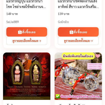
แมวกวักญี่ปุ่น แมวกวักนำ
แมวกวักนำโชคพลังงานแสง
โชค โซล่าเซลใช้พลังงานจาก
อาทิตย์ สีขาว แมวกวักเสริมฮ
แสงแดด ไม่ต้องใส่ถ่าน
วงจุ้ย ตกแต่งรถ ตกแต่งร้าน
149 บาท
139 บาท
CH0525
ค้า ตกแต่งบ้าน ของขวัญเส
SaiJai889
GoDoDo
ริมฮวงจุ้ยสุดพิเศษ
สั่งซื้อเลย
สั่งซื้อเลย
ดูรายละเอียดทั้งหมด
ดูรายละเอียดทั้งหมด