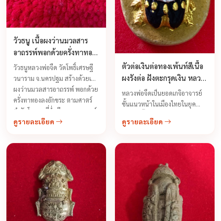
วัวธนู เนื้อผงว่านมวลสาร
อาถรรพ์พอกด้วยครั่งทาทอง
หลวงพ่อจืด วัดโพธิ์เศรษฐี
ตัวต่อเงินต่อทองเพ้นท์สีเนื้อ
วัวธนูหลวงพ่อจืด วัดโพธิ์เศรษฐี
ผงรังต่อ ฝังตะกรุดเงิน หลวง
วนาราม จ.นครปฐม สร้างด้วยเนื้อ
พ่อจืด วัดโพธิเศรษฐีวนาราม
ผงว่านมวลสารอาถรรพ์ พอกด้วย
หลวงพ่อจืดเป็นยอดเกจิอาจารย์
ครั่งทาทองลงอักขระ ตามศาตร์
ปี 2548
ชั้นแนวหน้าในเมืองไทยในยุค
ตำรับโบราณที่ร่ำเรียนมาจากองค์
ปัจจุบันนี้เป็นเจ้าตำรับต่อเงิน-ต่อ
ดูรายละเอียด
ดูรายละเอียด
พระอาจารย์ คือหลวงพ่อน้อย ...
ทอง จากประสบการ์แก้ผู้บูชาตัว
ต่อ บูชาแล้วรวย บูชาแล้วดี มีโชค
ลาภรวยวันรวยคืนนี่คือเรื่องจริง
ถึงคำร่ำลืออย่างหนาหูถึงเรื่อง
พุทธคุณมาหลายปีแล้ว