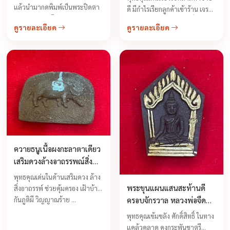
แล้วนำมากดพิมพ์เป็นพระปิดตา
ดี มีกำไรเรียกลูกค้าเข้าร้าน เจรจา
รุ่น "มหาเศรษฐีคงกะพัน" ฝัง
ติดต่องานเป็นสำเร็จ ทำเรื่องยาก
ดูรายละเอียด
ดูรายละเอียด
ตะกรุดเงินพระเจ้า 16 พระองค์ ...
เป็นเรื่องง่ายได้อย่างสบาย
อำนาจคุณวิเศษเหล่านี้เป็นเรื่องที่
เหลือเชื่อแต่สามารถประจักษ์ได้
ต่อเมื่อมีความศรัทธาอย่างแน่ว
แน่ ท่านหลวงพ่อจืดให้คติข้อคิด
อย่างหนึ่งว่าวัตถุมงคลของท่าน
นั้น ...
ควายธนูเนื้อผงกะลาตาเดียว
เสริมดวงล้างอาถรรพณ์สิ่ง
อัปมงคล หลวงพ่อจืด วัดโพธิ
พุทธคุณเด่นในด้านเสริมดวง ล้าง
เศรษฐี
พระขุนแผนแสนสะท้านดี
สิ่งอาถรรพ์ ช่วยคุ้มครอง เฝ้าบ้าน
กันภูติผี วิญญาณร้าย ...
ครอบจักรวาล หลวงพ่อจืด
วัดโพธิเศรษฐี จ.นครปฐม
พุทธคุณเข้มขลัง ศักดิ์สิทธิ์ ในทาง
แคล้วคลาด คงกระพันชาตรี