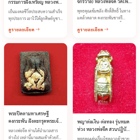
จักรวาล) หลวงพ่อจืด วัดโพธิ
กรรมการฝังเหรียญ หลวงพ่อ
เศรษฐี จ.นครปฐม
จืด วัดโพธิเศรษฐี จ.นครปฐม
พุทธคุณเข้มขลัง ศักดิ์สิทธิ์ ในทาง
เป็นมงคลชีวิ่ตประสบความสำเร็จ
แคล้วคลาด คงกระพันชาตรี
ทุกประการ เอาไว้ให้ลูกศิษย์บูชา
ป้องกันภยันตราย ภัยพิบัติทั้งปวง
ติดตัวจะไปทิศไหนก็ดวงดีจะอยู่
ดูรายละเอียด
ดูรายละเอียด
รวมทั้งด้านเมตตามหานิยม ...
ทิศไหนก็ร่ำรวยเสริมหน้าที่การ
งานความเจริญรุ่งเรือง จะบันดาล
โชคลาภเงินทองให้เนืองแน่น
สม่ำเสมอไหลมาเทมาอย่างไม่
ขาดสาย ถ้าเป็นข้าราชการก็จะ
เจริญในยศถาบรรดาศักดิ์ เป็นเจ้า
ขุนมูลนายเป็นใหญ่เป็นโตกว่าคน
อื่นๆหากผู้ใดอยู่ในช่วงดวงตก
พระปิดตามหาเศรษฐี
คงกระพัน ฝังตะกรุดพระเจ้า
พญาต่อเงิน-ต่อทอง รุ่นหมด
16 พระองค์ หลวงพ่อจืด สวน
ห่วง หลวงพ่อจืด สวนปฏิบัติ
หลวงพ่อจืด ท่านได้นำมวลสาร
ปฏิบัติธรรมโพธิเศรษฐี
ธรรมโพธิเศรษฐี ปี 2543
ต่างไป เหล่านี้มาผสมเข้าด้วยกัน
พุทธคุณเด่นเรื่องโชคลาภค้าขาย