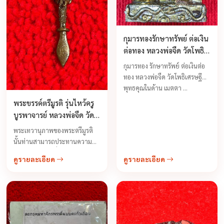
กุมารทองรักษาทรัพย์ ต่อเงิน
ต่อทอง หลวงพ่อจืด วัดโพธิ
เศรษฐี ปี 2544
กุมารทอง รักษาทรัพย์ ต่อเงินต่อ
ทอง หลวงพ่อจืด วัดโพธิเศรษฐี
พุทธคุณในด้าน เมตตา ...
พระขรรค์ตรีมูรติ รุ่นไหว้ครู
บูรพาจารย์ หลวงพ่อจืด วัด
โพธิเศรษฐี จ.นครปฐม ปี
พระเทวานุภาพของพระตรีมูรติ
2549
นั้นท่านสามารถประทานความ
สมหวังได้ในทุกเรื่องนทรงประทาน
ดูรายละเอียด
ดูรายละเอียด
พรให้เราสมหวังได้ทุกประการไม่
ว่าจะเป็นความอุดมสมบูรณ์ใน
ชีวิต การงาน หรือแม้แต่กระทั่งใน
เรื่องความรัก