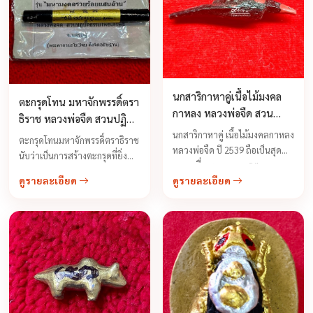
นกสาริกาหาคู่เนื้อไม้มงคล
ตะกรุดโทน มหาจักพรรดิ์ตรา
กาหลง หลวงพ่อจืด สวน
ธิราช หลวงพ่อจืด สวนปฏิบัติ
ปฏิบัติธรรมโพธิเศรษฐี ปี
นกสาริกาหาคู่ เนื้อไม้มงคลกาหลง
ธรรมโพธิเศรษฐี
ตะกรุดโทนมหาจักพรรดิ์ตราธิราช
2539
หลวงพ่อจืด ปี 2539 ถือเป็นสุด
นับว่าเป็นการสร้างตะกรุดที่ยิ่ง
ยอดเครื่องรางมหาเมตตามหา
ใหญ่และสลับซับซ้อนกว่าการ
ดูรายละเอียด
ดูรายละเอียด
นิยม เสน่ห์ ...
สร้างตะกรุดใดๆทั้งปวง ลูกศิษย์
ตัวจริงของหลวงพ่อจืดไม่ควร
พลาด หลวงพ่อจืดท่านได้ลง
อักขระเลขยันต์ด้วยมือของท่าน
เองทุกดอก ท่านได้ทำการเรียก
สูตรเรียกนามทีละดอก กำหนด
ฤกษ์ยามในการลงอักขระเลขยันต์
ซึ่งเป็นตะกรุดที่ถูกสร้างถูกต้อง
ตามตำราอย่างแท้จริง