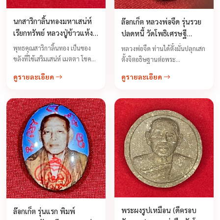
นกสาริกาลิ้นทองมหาเสน่ห์
ล๊อกเก็ต หลวงพ่อจืด รุ่นรวย
เรียกทรัพย์ หลวงปู่ข้าวแห้ง
ปลดหนี้ วัดโพธิเศรษฐี
วัดปันตาศรัทธาธรรม
จ.นครปฐม
พุทธคุณสาริกาลิ้นทอง เป็นของ
หลวงพ่อจืด ท่านได้ตั้งมั่นปลุกเสก
จ.สุรินทร์
ขลังที่ใช้เสริมเสน่ห์ เมตตา โชค
ตั้งจิตอธิษฐานต่อพระ
ลาภ พูดอะไรใครก็ชอบ พูดอะไร
รัตนตรัย ตามมติครูบาอาจารย์
ดูรายละเอียด
ดูรายละเอียด
ใครก็หลง พูดอะไรใครก็เชื่อ ...
เมื่อเก่าก่อนได้กล่าวไว้ว่า อำนาจ
ของพระรัตนตรัย พระพุทธคุณ
พระธรรมคุณ พระสังฆคุณ ...
พระผงรูปเหมือน (ดีครอบ
ล๊อกเก็ต รุ่นแรก พิมพ์