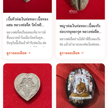
เบี้ยตัวต่อเงินต่อทอง เนื้อทอง
ผสม หลวงพ่อจืด วัดโพธิ
พญาต่อเงินต่อทอง เนื้อผงรัง
เศรษฐีวนาราม จ.นครปฐม ปี
ต่อบรรจุตะกรุด หลวงพ่อจืด
หลวงพ่อจืดเป็นยอดเกจิอาจารย์
2547
วัดโพธิเศรษฐีวนาราม
ชั้นแนวหน้าในเมืองไทยในยุค
หลวงพ่อจืดท่านได้ทำพิธีบดผงรัง
จ.นครปฐม ปี 2548
ปัจจุบันนี้เป็นเจ้าตำรับต่อเงิน-ต่อ
ต่อ แล้วนำมาลบผงต่อเงินต่อทอง
ทอง จากประสบการ์แก้ผู้บูชาตัว
ผสมกับผงพุทธคุณ 108 มากด
ดูรายละเอียด
ดูรายละเอียด
ต่อ บูชาแล้วรวย บูชาแล้วดี มีโชค
พิมพ์มือเป็นตัวต่อเงินต่อทอง และ
ลาภรวยวันรวยคืนนี่คือเรื่องจริง
ฝังตะกรุดต่อเงิน-ต่อทอง โดยฤกษ์
ถึงคำร่ำลืออย่างหนาหูถึงเรื่อง
ผานาทีประกอบด้วย เพื่อให้วัตถุ
พุทธคุณมาหลายปีแล้ว
มงคลนั้นเปี่ยมด้วยอิทธิฤทธิ์ ...