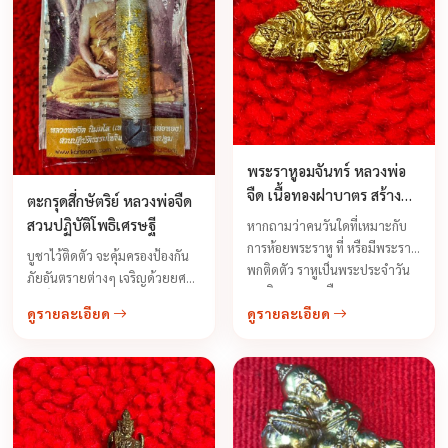
พระราหูอมจันทร์ หลวงพ่อ
จืด เนื้อทองฝาบาตร สร้างปี
ตะกรุดสี่กษัตริย์ หลวงพ่อจืด
2549
สวนปฏิบัติโพธิเศรษฐี
หากถามว่าคนวันใดที่เหมาะกับ
การห้อยพระราหู ที่ หรือมีพระราหู
บูชาไว้ติดตัว จะคุ้มครองป้องกัน
พกติดตัว ราหูเป็นพระประจำวัน
ภัยอันตรายต่างๆ เจริญด้วยยศ
คนเกิดพุธกลางคืน และจะถูก
ศักดิ์ ลาภสักการะทรัพย์สินเงิน
ดูรายละเอียด
ดูรายละเอียด
โฉลกกับคนเกิดวันเสาร์ รวมถึง
ทอง ห่างไกลจากศัตรูหมู่มารศัตรู
พระอังคาร ...
ที่มุ่งร้าย กลับกลายเป็นมิตรภูติผี
ปีศาจทั้ง หลายเกรงกลัวนัก ...