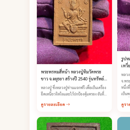
รูปห
เหวี่
พระพรหมสี่หน้า หลวงปู่ทิมวัดพระ
ขาว 
หลวงป
ขาว จ.อยุธยา สร้างปี 2540 รุ่นทรัพย์
จ.พระ
เศรษฐี
หนึ่งท
หลวงปู่ ซึ่งหลวงปู่ท่านแจกฟรี เพื่อเป็นเครื่อง
เป็นพ
ยึดเหนี่ยวจิตใจและไว้ปกป้องคุ้มครอง อันที่
เป็นท
จริงหลวงปู่ท่านเคยบอกว่า นอกจากจะ
ดูรายละเอียด
ดูรา
พระนค
ศักดิ์สิทธิ์ แล้วยังประหยัดอีกด้วย เพราะไม่
โดยจะ
ต้องไปเสียเงินเสียทองเช่าพระเครื่อง ...
วัตถุ