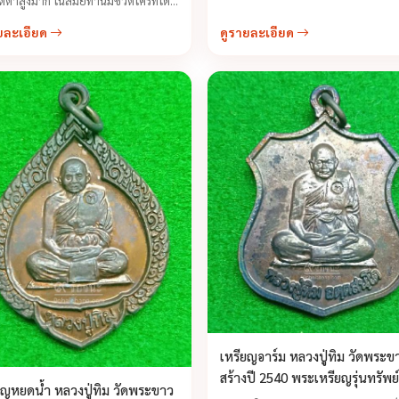
เมตตาสูงมาก ในสมัยท่านมีชีวิตใครที่ได้
บไหว้ท่าน จะต้องมีความรู้สึกว่าอยาก
ยละเอียด
ดูรายละเอียด
าอีก เพราะท่านให้การต้อนรับทุกคน
วามเป็นกันเอง ...
เหรียญอาร์ม หลวงปู่ทิม วัดพระข
สร้างปี 2540 พระเหรียญรุ่นทรัพย์
ยญหยดน้ำ หลวงปู่ทิม วัดพระขาว
เศรษฐี