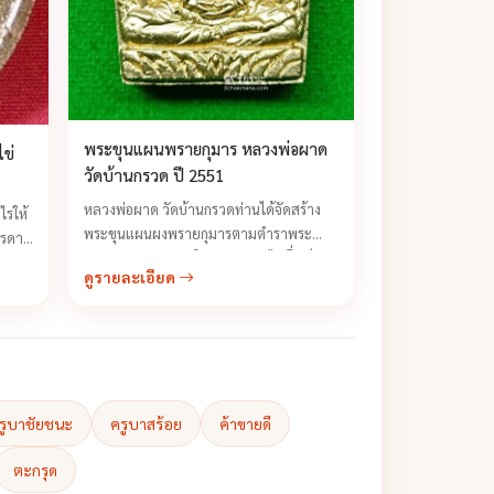
พระขุนแผนพรายกุมาร หลวงพ่อผาด
ข่
วัดบ้านกรวด ปี 2551
หลวงพ่อผาด วัดบ้านกรวดท่านได้จัดสร้าง
ไรให้
พระขุนแผนผงพรายกุมารตามตำราพระ
รรดา
ขุนแผนของหลวงปู่ทิม วัดละหารไร่ ซึ่งเป็น
วัน
ดูรายละเอียด
ตำราการทำผงวิเศษชั้นสูงขึ้นชื่อมานานแล้ว
ของ
โดยการทำพิธีพลีผงเถ้ากระดูกเด็กผู้ชายที่
้ไปทำ
ตายวันเสาร์เผาวันอังคาร
านแจก
รูบาชัยชนะ
ครูบาสร้อย
ค้าขายดี
ตะกรุด