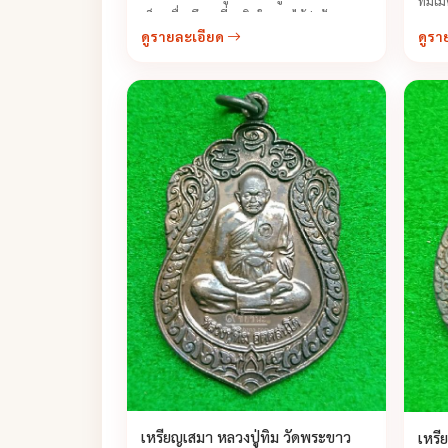
ที่มี
เป็นเครื่องยึดเหนี่ยวจิตใจและไว้ปกป้อง
ไปกรา
ดูรายละเอียด
ดูรา
คุ้มครอง อันที่จริงหลวงปู่ท่านเคยบอกว่า
กลับม
นอกจากจะศักดิ์สิทธิ์
ด้วยค
เหรียญเสมา หลวงปู่ทิม วัดพระขาว
เหรี