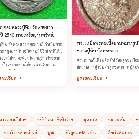
ยญกลมหลวงปู่ทิม วัดพระขาว
งปี 2540 พระเหรียญรุ่นทรัพย์
ฐี
พระเหนือพรหมเนื้อชานหมากรูปไ
ู่ทิม วัดพระขาว อยุธยา นับว่าเป็นพระ
หลวงปู่ทิม วัดพระขาว
เมตตาสูงมาก ในสมัยท่านมีชีวิตใครที่ได้
บไหว้ท่าน จะต้องมีความรู้สึกว่าอยาก
ชานหมากนี้เลี่ยมติดตัวไว้นะลูกนะ มีอะ
าอีก เพราะท่านให้การต้อนรับทุกคน
นึกถึงหลวงปู่ เป็นคำพูดของหลวงปู่ที่บ
วามเป็นกันเอง ...
ลูกศิษย์ลูกหามักได้ยินกันอยู่ทุกเมื่อเชื่อ
ยละเอียด
ดูรายละเอียด
พร้อมกับมอบชานหมากพร้อมภาพถ่าย
หลวงปู่ และธนบัตรขวัญถุงที่หลวงปู่ให
ทุน ชานหมากของหลวงปู่ ซึ่งหลวงปู่ท่
ฟรี ...
ุมารทองเก้าโกศ
ขจัดปัดเป่าสิ่งชั่วร้าย
ขุนแผน
คงกระพัน
ค
จากร้ายกลายเป็นดี
ชูชก
ดึงดูดเพศตรงข้าม
ต่อเงินต่อทอง