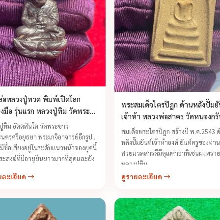
ล่อหลวงปู่ทวด พิมพ์เปิดโลก
พระสมเด็จไตรปิฎก ด้านหลังปั๊มยั
ยงมือ รุ่นแรก หลวงปู่ทิม วัดพระ
เจ้าห้า หลวงพ่อสาคร วัดหนองกร
ปลุกเสก ปี 2540
ู่ทิม อัตตสันโต วัดพระขาว
สมเด็จพระไตรปิฎก สร้างปี พ.ศ.2543 ด
นครศรีอยุธยา พระเกจิอาจารย์อีกรูป
หลังปั๊มยันต์เจ้าห้าองค์ ยันต์ครูของท่า
ี่มีชื่อเสียงอยู่ในระดับแนวหน้าของยุคนี้
สวยมวลสารดีมีคุณค่าอาทิเช่นผงพราย
ระสงฆ์ที่มีอายุยืนยาวมากที่สุดและยัง
หลวงปู่ทิม ...
ี่เคารพนับถือของชาวจังหวัด
ยละเอียด
ดูรายละเอียด
รศรีอยุธยาและชาวจังหวัดใกล้เคียง
เห็นได้จากท่านเดินทางร่วมปลุกเสก
มงคลตามวัดต่างๆ ...