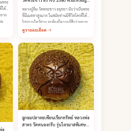
ป็นพระ
รุ่นทรัพย์เศรษฐี
่ได้
หลวงปู่ทิม วัดพระขาว อยุธยา นับว่าเป็นพระ
าอยาก
ที่มีเมตตาสูงมาก ในสมัยท่านมีชีวิตใครที่ได้
คน
ไปกราบไหว้ท่าน จะต้องมีความรู้สึกว่าอยาก
กลับมาอีก เพราะท่านให้การต้อนรับทุกคน
ดูรายละเอียด
ด้วยความเป็นกันเอง ...
ลูกอมปลาตะเพียนเรียกทรัพย์ หลวงพ่อ
สาคร วัดหนองกรับ รุ่นไตรมาสพิเศษ
พ่อ