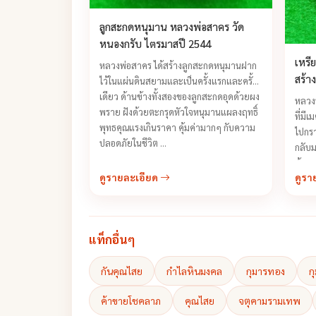
ลูกสะกดหนุมาน หลวงพ่อสาคร วัด
หนองกรับ ไตรมาสปี 2544
เหรี
หลวงพ่อสาคร ได้สร้างลูกสะกดหนุมานฝาก
สร้า
ไว้ในแผ่นดินสยามและเป็นครั้งแรกและครั้ง
เศรษ
เดียว ด้านข้างทั้งสองของลูกสะกดอุดด้วยผง
หลวงป
พราย ฝังด้วยตะกรุดหัวใจหนุมานแผลงฤทธิ์
ที่มี
พุทธคุณแรงเกินราคา คุ้มค่ามากๆ กับความ
ไปกรา
ปลอดภัยในชีวิต ...
กลับม
ด้วยค
ดูรายละเอียด
ดูรา
แท็กอื่นๆ
กันคุณไสย
กำไลหินมงคล
กุมารทอง
ก
ค้าขายโชคลาภ
คุณไสย
จตุคามรามเทพ