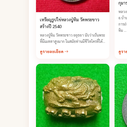
กุมาร ห
ปี 2
หลวง
อ.บ้า
เหรียญรูปไข่หลวงปู่ทิม วัดพระขาว
การถ่
สร้างปี 2540
ทิม ...
หลวงปู่ทิม วัดพระขาว อยุธยา นับว่าเป็นพระ
ที่มีเมตตาสูงมาก ในสมัยท่านมีชีวิตใครที่ได้
ไปกราบไหว้ท่าน จะต้องมีความรู้สึกว่าอยาก
ดูรายละเอียด
ดูรา
กลับมาอีก เพราะท่านให้การต้อนรับทุกคน
ด้วยความเป็นกันเอง ...