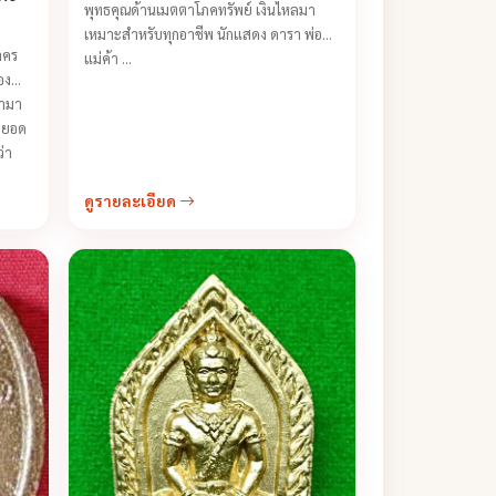
ปี 2544
พุทธคุณด้านเมตตาโภคทรัพย์ เงินไหลมา
เหมาะสำหรับทุกอาชีพ นักแสดง ดารา พ่อค้า
าคร
แม่ค้า ...
อง
ชามา
่ ยอด
ว่า
ดูรายละเอียด