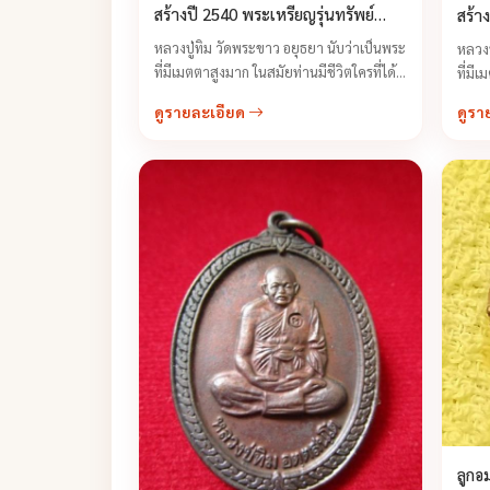
สร้างปี 2540 พระเหรียญรุ่นทรัพย์
สร้า
เศรษฐี
เศรษ
หลวงปู่ทิม วัดพระขาว อยุธยา นับว่าเป็นพระ
หลวงป
ที่มีเมตตาสูงมาก ในสมัยท่านมีชีวิตใครที่ได้
ที่มี
ไปกราบไหว้ท่าน จะต้องมีความรู้สึกว่าอยาก
ไปกรา
ดูรายละเอียด
ดูรา
กลับมาอีก เพราะท่านให้การต้อนรับทุกคน
กลับม
ด้วยความเป็นกันเอง ...
ด้วยค
ลูกอ