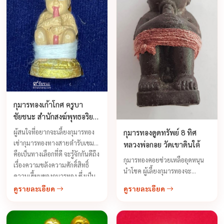
กุมารทองเก้าโกศ ครูบา
ชัยชนะ สำนักสงฆ์พุทธอริย
รังสี
ผู้สนใจที่อยากจะเลี้ยงกุมารทอง
กุมารทองดูดทรัพย์ 8 ทิศ
เช่ากุมารทองทางสายตำรับเขมร
หลวงพ่อกอย วัดเขาดินใต้
คือเป็นทางเลือกที่ดี จะรู้จักกันดีถึง
กุมารทองคอยช่วยเหลืออุดหนุน
เรื่องความขลังความศักดิ์สิทธิ์
นำโชค ผู้เลี้ยงกุมารทองจะ
ความเฮี้ยนของกุมารทอง ซึ่งเป็น
หาความยากจนมิได้เลย ความ
กุมารทองกึ่งเทพกึ่ง พรายที่มีฤทธิ์
ดูรายละเอียด
ดูรายละเอียด
อดอยากยากจน จะไม่มีวันเกิดขึ้น
สูงทางด้านเมตตามหานิยม
จะมีกินมีใช้ตลอดชีวิต ทำมาค้า
เมตตาค้าขาย เรียกลูกค้า เฝ้า
ขึ้น กิจการรุ่งเรือง ...
บ้านเรือกสวนไร่นา ...