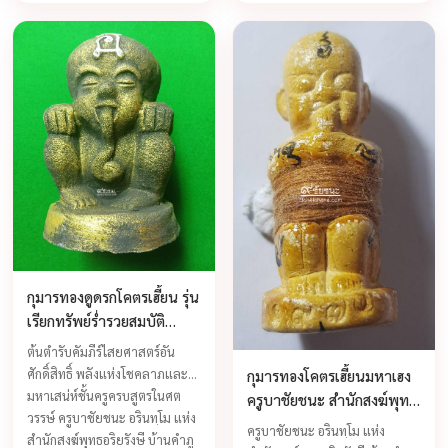
เรื่องความขลังความศักดิ์สิทธิ์
ความเฮี้ยนของกุมารทองของ
หลวงพ่อกอย เพราะเป็นกุมารทอง
กึ่งเทพกึ่งพรายที่มีฤทธิ์สูยงมาก
ทางด้านโชคลาภเมตตาค้าขาย ...
กุมารทองดูดรกโคตรเฮี้ยน รุ่น
เรียกทรัพย์ร่ำรวยสมบัติ
ครูบาชัยชนะ ปี 2557
ต้นตำรับคัมภีร์ไสยศาสตร์อัน
ศักดิ์สิทธิ์ พลังแห่งโชคลาภและ
กุมารทองโคตรเฮี้ยนมหาเฮง
มหาเสน่ห์ชั้นครูครบสูตรในศต
ครูบาชัยชนะ สำนักสงฆ์พุทธ
วรรษ์ ครูบาชัยชนะ อรินทฺโม แห่ง
อริยรังสี บ้านคำภู จ.บึงกาฬ
ครูบาชัยชนะ อรินทฺโม แห่ง
สำนักสงฆ์พุทธอริยรังษี บ้านคำภู