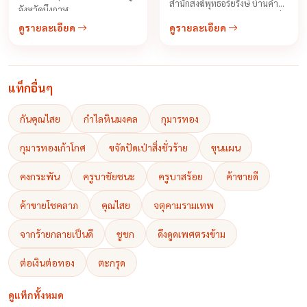
สำนักสงฆ์พุทธอริยรังษี บ้านคำภู
จังหวัดบึงกาฬ ...
จังหวัดบึงกาฬ ท่านเป็นพระป่าที่มี
ดูรายละเอียด
ดูรายละเอียด
เวทย์มนต์เป็นเลิศ นอกจากครูบา
ชัยชนะท่านยังได้เล่าเรียนวิชา
เวทยาคมต่างๆของสำนักอื่น
มากมายทั้งต่างประเทศและใน
แท็กอื่นๆ
ประเทศเช่นเขมรที่เป็นพระภิกษุ
และเป็นอาจารย์ฆาราวาสจอม
กันคุณไสย
กำไลหินมงคล
กุมารทอง
ขมังเวทย์
กุมารทองเก้าโกศ
ขจัดปัดเป่าสิ่งชั่วร้าย
ขุนแผน
คงกระพัน
ครูบาชัยชนะ
ครูบาสร้อย
ค้าขายดี
ค้าขายโชคลาภ
คุณไสย
จตุคามรามเทพ
จากร้ายกลายเป็นดี
ชูชก
ดึงดูดเพศตรงข้าม
ต่อเงินต่อทอง
ตะกรุด
ดูแท็กทั้งหมด