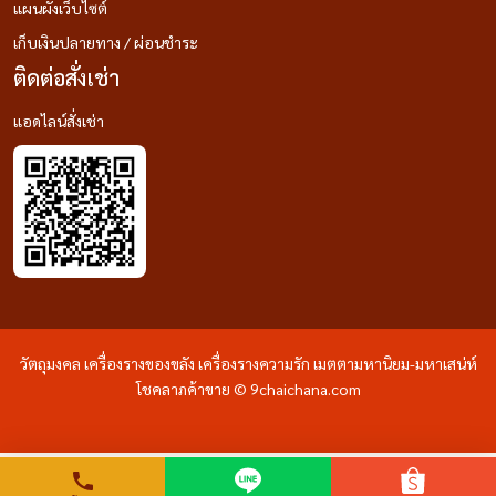
แผนผังเว็บไซต์
เก็บเงินปลายทาง / ผ่อนชำระ
ติดต่อสั่งเช่า
แอดไลน์สั่งเช่า
วัตถุมงคล เครื่องรางของขลัง เครื่องรางความรัก เมตตามหานิยม-มหาเสน่ห์
โชคลาภค้าขาย © 9chaichana.com