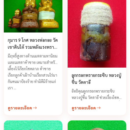
กุมาร 9 โกศ หลวงพ่อกอย วัด
เขาดินใต้ รวมพลังแรงพราย
(27 โกศ) รุ่นสุดท้ายปลุกเสก
มีฤทธิ์สูงทางด้านเมตตามหานิยม
ทิ้งทวน ปี 2556
และเมตตาค้าขาย เหมาะสำหรับ
เลี้ยงไว้เรียกโชคลาภ ค้าขาย
ลูกกรอกพรายกระซิบ หลวงปู่
เรียกลูกค้าเฝ้าบ้านเรือกสวนไร่นา
กันคนมาป้องร้าย ทำมิดีมิร้ายแก่
ชื่น วัดตาอี
เรา ...
อิทธิคุณลูกกรอกพรายกระซิบ
หลวงปู่ชื่น วัดตาอี ช่วยเรื่องโชค
ลาภ ความเจริญรุ่งเรือง ให้กับผู้ที่
ดูรายละเอียด
ดูรายละเอียด
นำไปเลี้ยงอย่างคาดไม่ถึง หลวงปู่
บอกว่าลูกกรอกรุ่นนี้จะให้เขาช่วย
เหลืออะไรเลี้ยงเข้าให้ดี เขาจะเป็น
กำลังหลักสำคัญของเราได้