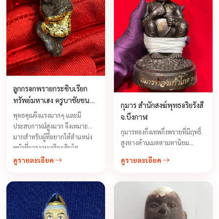
ลูกกรอกพรายกระซิบเรียก
ทรัพย์มหาเฮง ครูบาชัยชนะ
กุมาร สำนักสงฆ์พุทธอริยรังสี
สำนักสงฆ์พุทธอริยรังสี
พุทธคุณจึงแรงมากๆ และมี
จ.บึงกาฬ
ประสบการณ์สูงมาก จึงเหมาะ
กุมารทองกึ่งเทพกึ่งพรายที่มีฤทธิ์
มากสำหรับผู้ที่อยากให้ตำแหน่ง
สูงทางด้านเมตตามหานิยม
หน้าที่การงานเจริญเติบโต
เมตตาค้าขาย เรียกลูกค้า เฝ้า
ก้าวหน้า หรือ ผู้ที่มีใจใฝ่ทางด้าน
ดูรายละเอียด
ดูรายละเอียด
บ้านเรือกสวนไร่นา กันคนมาปอง
การเสี่ยงโชคลาภทุกชนิด ควรมีไว้
ร้าย ทำมิดีมิร้ายต่อเรา สามารถมี
บูชาพกพาติดตัวไว้เป็นอย่างเนือง
ฤทธิ์เป็นพรายกระซิบบอกเหตุร้าย
นิจ ทั้งผู้ที่นิยม ...
หรือข่าวดีที่กำลังมาถึงบอกโชค
ลาภ