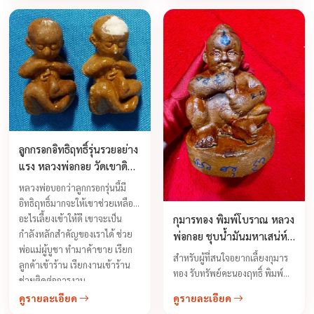
เมตตามหานิยมและเมตตา
ค้าขายเหมาะสำหรับเลี้ยงไว้เรียก
โชคลาภ ค้าขายเรียกลูกค้าเฝ้า
บ้านเรือกสวนไร่นา กันคนมาป้อง
ร้ายทำมิดีมิร้ายแก่เราสามารถมี
ฤทธิ์เป็นพรายกระซิบบอกเหตุร้าย
หรือข่าวดีที่กำลังจะมาถึง บอก
โชคลาภ ...
ลูกกรอกอิทธิฤทธิ์รุ่นรวยอย่าง
แรง หลวงพ่อกอย วัดเขาดิน
ใต้ จ.บุรีรัมย์ ปี 2553
หลวงพ่อบอกว่าลูกกรอกรุ่นนี้มี
อิทธิฤทธิ์มากจะให้เขาช่วยเหลือ
กุมารทอง พิมพ์โบราณ หลวง
อะไรเลี้ยงเข้าให้ดี เขาจะเป็น
กำลังหลักสำคัญของเราได้ ช่วย
พ่อกอย ชุบน้ำมันมหาเสน่ห์
พ่อแม่ผู้บูชา ทำมาค้าขาย เรียก
โภคทรัพย์ ปี 2557
สำหรับผู้ที่สนใจอยากเลี้ยงกุมาร
ลูกค้าเข้าร้าน เรียกงานเข้าร้าน
ทอง รับทรัพย์คะนองฤทธิ์ พิมพ์
ช่วยติดต่อการงาน ...
โบราณ ทางสายเขมรโบราณ คือ
ดูรายละเอียด
ดูรายละเอียด
เป็นทางเลือกที่ดี จะรู้จักกันดีถึง