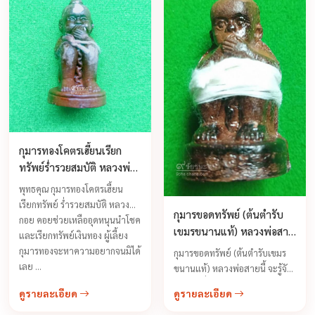
กุมารทองโคตรเฮี้ยนเรียก
ทรัพย์ร่ำรวยสมบัติ หลวงพ่อ
กอย วัดเขาดินใต้
พุทธคุณ กุมารทองโคตรเฮี้ยน
เรียกทรัพย์ ร่ำรวยสมบัติ หลวงพ่อ
กุมารขอดทรัพย์ (ต้นตำรับ
กอย คอยช่วยเหลืออุดหนุนนำโชค
เขมรขนานแท้) หลวงพ่อสาย
และเรียกทรัพย์เงินทอง ผู้เลี้ยง
วัดนามวิจิตร
กุมารทองจะหาความอยากจนมิได้
กุมารขอดทรัพย์ (ต้นตำรับเขมร
เลย ...
ขนานแท้) หลวงพ่อสายนี้ จะรู้จัก
กันดีถึงเรื่องความขลังความ
ดูรายละเอียด
ดูรายละเอียด
ศักดิ์สิทธิ์ความเฮี้ยนของกุมารเป็น
กุมารทองที่มีฤทธิ์สูงทางด้าน