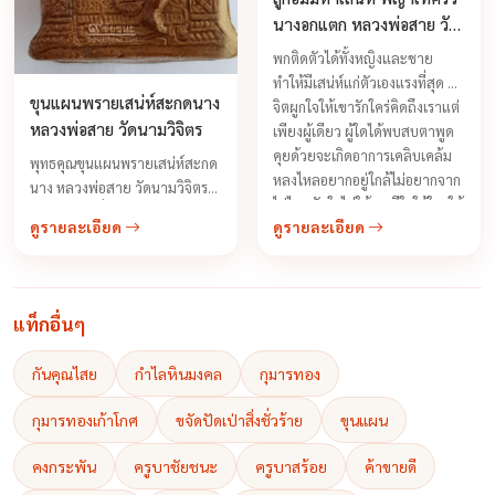
นางอกแตก หลวงพ่อสาย วัด
นามวิจิตร
พกติดตัวได้ทั้งหญิงและชาย
ทำให้มีเสน่ห์แก่ตัวเองแรงที่สุด มัด
ขุนแผนพรายเสน่ห์สะกดนาง
จิตผูกใจให้เขารักใคร่คิดถึงเราแต่
หลวงพ่อสาย วัดนามวิจิตร
เพียงผู้เดียว ผู้ใดได้พบสบตาพูด
คุยด้วยจะเกิดอาการเคลิบเคล้ม
พุทธคุณขุนแผนพรายเสน่ห์สะกด
หลงไหลอยากอยู่ใกล้ไม่อยากจาก
นาง หลวงพ่อสาย วัดนามวิจิตร
ไปไหนมัดใจไม่ให้เขามีใจให้ใครให้
สำหรับท่านที่ทำงานกลางคืน นัก
ดูรายละเอียด
ดูรายละเอียด
มีแต่เรา มีพลังเสน่ห์แอบแฝงไว้
ร้อง นักบริหาร ทุกอาชีพบูชาแล้ว
เหมือนดังเสน่ห์โดนมนต์สะกด
เป็นมหาเสน่ห์ยิ่ง ...
ดึงดูดผูกจิตผูกใจแก่เพศตรงข้าม
แท็กอื่นๆ
กันคุณไสย
กำไลหินมงคล
กุมารทอง
กุมารทองเก้าโกศ
ขจัดปัดเป่าสิ่งชั่วร้าย
ขุนแผน
คงกระพัน
ครูบาชัยชนะ
ครูบาสร้อย
ค้าขายดี