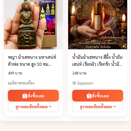
พญา ม้าเสพนาง มหาเสน่ห์
น้ำมันม้าเสพนาง สีผึ้ง น้ำมัน
ตัวพ่อ ขนาด สูง 10 ซม.
เสน่ห์ เรียกผัว เรียกรัก น้ำมัน
กว้าง 3.5 ซม. หลวงพ่อเมียน
เพ็ญเสน่ห์จันทร์ *แรงขลัง
499 บาท
248 บาท
วัดจะเนียงวนาราม
มะลิดาพระเครื่อง
SB.Supassorn
สั่งซื้อเลย
สั่งซื้อเลย
ดูรายละเอียดทั้งหมด
ดูรายละเอียดทั้งหมด