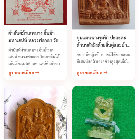
ผ้ายันต์ม้าเสพนาง อิ๋นม้า
ขุนแผนนางรุมรัก ปะฉะดะ
มหาเสน่ห์ หลวงพ่อกอย วัด
ด้านหลังฝังด้วยอิ๋นคู่และม้า
บ้านบึงเก่า (วัดเขาดินใต้) ปี
ผ้ายันต์ม้าเสพนาง อิ๋นม้ามหา
เสพนาง หลวงพ่อกอย ปี
อยากมีหญิงข้างกายมิได้ขาดและ
2552
เสน่ห์ หลวงพ่อกอย วัดเขาดินใต้
2552
มีเสน่ห์แก่ตัวเองอย่างสูงสุดเมื่อได้
เน้นเรื่องเมตตามหาเสน่ห์ เข้าหา
พบสบตาคุยด้วยเกิดอาการ
เพศตรงข้าม เข้าหาผู้ใหญ่ได้รับ
ดูรายละเอียด
ดูรายละเอียด
เคลิบเคลิ้มหลงใหลอยากอยู่ใกล้
ความเมตตา ...
ไม่อยากไปใหน เหมือนดั่งมนต์
สะกดดึงดูดผูกจิตผูกใจต่อเพศตรง
กันข้าม หรือเพศเดียวกันให้มา
หลงรักเรา เป็นที่รักใคร่แก่ผู้
พบเห็นสามารถดลจิตดลใจเรียก
จิตเรียกใจคนได้ บันดาลโชคลาภ
เรียกคนรัก