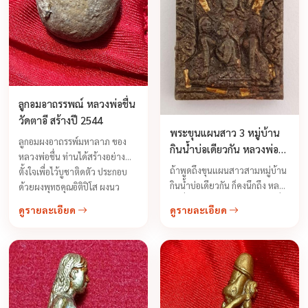
ลูกอมอาถรรพณ์ หลวงพ่อชื่น
วัดตาอี สร้างปี 2544
พระขุนแผนสาว 3 หมู่บ้าน
ลูกอมผงอาถรรพ์มหาลาภ ของ
กินน้ำบ่อเดียวกัน หลวงพ่อ
หลวงพ่อชื่น ท่านได้สร้างอย่าง
กอย วัดเขาดินใต้ รุ่น ไตรมาส
ถ้าพูดถึงขุนแผนสาวสามหมู่บ้าน
ตั้งใจเพื่อไว้บูชาติดตัว ประกอบ
ปี 2551
กินน้ำบ่อเดียวกัน ก็คงนึกถึง หลวง
ด้วยผงพุทธคุณอิติปิโส ผงนว
พ่อชื่น วัดตาอี จ.บุรีรัมย์ ท่านมีชื่อ
หรคุณ ผงอิทธิเจ ผงมหาราช ...
ดูรายละเอียด
ดูรายละเอียด
เสียงโด่งดังในการสร้างและปลุก
เสกขุนแผนรุ่นนี้ ว่าขลัง ...