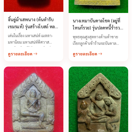
อิ๋นคู่ม้าเสพนาง (ต้นตำรับ
นางเหมาบันดาลโชค (อยู่ที่
เขมรแท้) รุ่นสร้างโบสถ์ หลวง
ใหนก็รวย) รุ่นปลดหนี้ร่ำรวย
พ่อชื่น วัดตาอี ปี 2543
มหาศาล หลวงพ่อสาย
เด่นในเรื่อง มหาเสน่ห์ เมตตา-
พุทธคุณสูงสุดทางด้านค้าขาย
มหานิยม มหาเสน่ห์พิศวาส
เรียกลูกค้าเข้าร้านจะบันดาล
หลงใหลใครมีไว้บูชา หญิงเห็น
ความร่ำรวยเงินทองไม่ขาดสาย
ดูรายละเอียด
ดูรายละเอียด
หญิงรัก ชายเห็นชายรัก มีเสน่ห์แก่
จะทำการค้ามีแต่ความเจริญ
ผู้พบเห็น ...
รุ่งเรืองอยู่ที่ไหนที่นั้นจะสมบูรณ์
ด้วยข้าวของเงินทองอาหารการ
กินจะอุดมสมบูรณ์ ไม่มีอด มีแต่
รวย มีโชคมีลาภเข้ามาในชีวิตมี
โภคทรัพย์เงินไหลมาเทมา เรียก
ลูกค้าซื้อง่ายขายคล่อง (ค้าขายดี
ลูกค้าเหมาหมด) มีแต่กำไรไม่
ขาดทุน