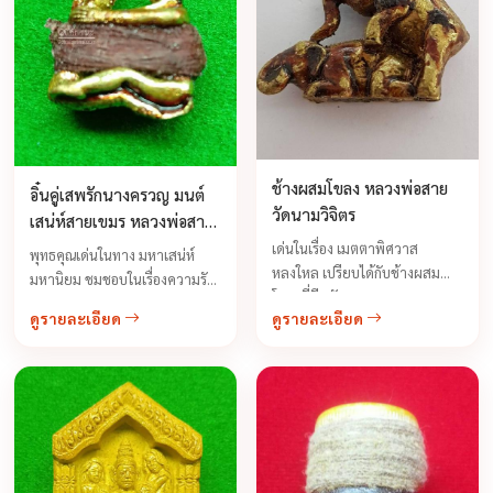
ช้างผสมโขลง หลวงพ่อสาย
อิ๋นคู่เสพรักนางครวญ มนต์
วัดนามวิจิตร
เสน่ห์สายเขมร หลวงพ่อสาย
(ทราย) วัดนามวิจิตร
เด่นในเรื่อง เมตตาพิศวาส
พุทธคุณเด่นในทาง มหาเสน่ห์
จ.ศรีสะเกษ สร้างปี 2545
หลงใหล เปรียบได้กับช้างผสม
มหานิยม ชมชอบในเรื่องความรัก
โขลงที่มีพลังมากมาย เหมาะ
ความใคร่ ปรารถนาในเพศตรง
ดูรายละเอียด
ดูรายละเอียด
สำหรับท่านผู้ชายที่ชอบเรื่องมหา
ข้าม ชายหญิงใดอับคู่ชู้ชื่นพก
เสน่ห์ อยากให้ผู้หญิงมาชอบ มา
ติดตัวก็จะเป็นที่รัก ...
หลง มารัก ...