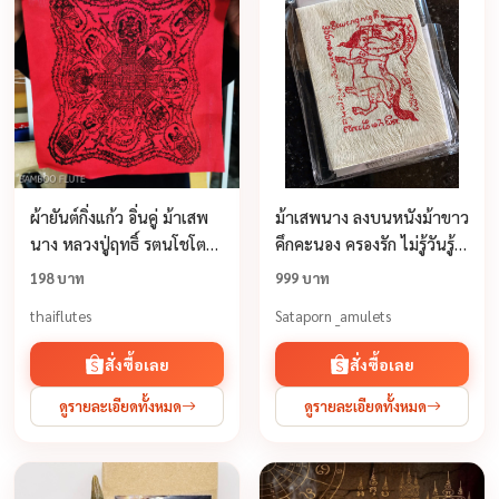
ผ้ายันต์กิ่งแก้ว อิ่นคู่ ม้าเสพ
ม้าเสพนาง ลงบนหนังม้าขาว
นาง หลวงปู่ฤทธิ์ รตนโชโต
คึกคะนอง ครองรัก ไม่รู้วันรู้
วัดชลประทานราชดำริ
คืน” รุ่นแรก หลวงปู่ครูบาเลิศ
198 บาท
999 บาท
อ.กระสัง จ.บุรีรัมย์(ปลุกเสก
วัดทุ่งม่านใต้ สร้างตำรับเก่า
thaiflutes
Sataporn _amulets
ไตรมาส ๒๕๔๑) ผ้า
ปี 2552
สั่งซื้อเลย
สั่งซื้อเลย
ดูรายละเอียดทั้งหมด
ดูรายละเอียดทั้งหมด