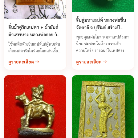
อิ้นคู่มหาเสน่ห์ หลวงพ่อชื่น
อิ๋นม้าคู่รักเสน่หา + ผ้ายันต์
วัดตาอี จ.บุรีรัมย์ สร้างปี
ม้าเสพนาง หลวงพ่อกอย วัด
2543
พุทธคุณเด่นในทางมหาเสน่ห์ มหา
เขาดินใต้ รุ่นไตรมาสปี 2552
นิยม ชมชอบในเรื่องความรัก
ใช้พกติดตัวเป็นเสน่ห์แก่ผู้พบเห็น
ความใคร่ ปรารถนาในเพศตรง
เกิดเมตตารักใคร่ จะโดดเด่นเรื่อง
ข้าม ชายหญิงใดอับคู่ชู้ชื่นพก
มหาเสน่ห์สุดสุด จะสมหวังในเรื่อง
ดูรายละเอียด
ดูรายละเอียด
ติดตัวก็จะเป็นที่รักเป็นที่ชื่นชมกับ
ความรัก ชีวิตครอบครัวมีความสุข
ผู้ได้สัมผัสได้พบปะได้พูดคุย
หญิงเห็นหญิงรัก ชายเห็นชายรัก
เข้าหาผู้หลักผู้ใหญ่เจ้านายจะรัก
...
เราเหมือนลูกในอุทร อิ๋นคู่มหา
เสน่ห์เรื่องเมตตามหาเสน่ห์ไม่เป็น
ที่สองรองใครเด็ดขาด