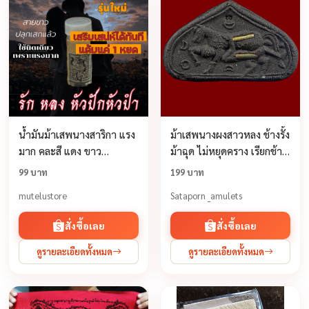
น้ำมันม้าเสพนางสาริกา แรง
ม้าเสพนางผงสาวหลง ช้างรั้ง
มาก คละสี แดง ขาว
ม้าฉุด ไม่หยุดคราง เรียกช้าง
ทอง(เสริมเสน่ห์เรียกคนรัก)
มาครอบ คนมาเคียงเมียมา
99 บาท
199 บาท
ให้ พ่อครูหลวงปู่ครูบาสล่าอุวิ
mutelustore
Sataporn _amulets
จิ่งต๊ะ
สั่งซื้อเลย
สั่งซื้อเลย
ดูรายละเอียดทั้งหมด
ดูรายละเอียดทั้งหมด