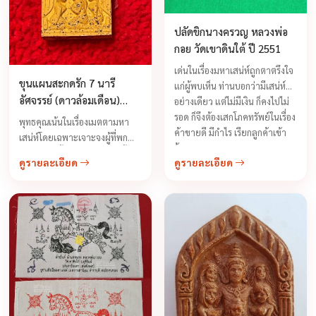
ปลัดขิกนางครวญ หลวงพ่อ
กอย วัดเขาดินใต้ ปี 2551
เด่นในเรื่องมหาเสน่ห์ถูกตาตรึงใจ
ขุนแผนสะกดรัก 7 นารี
แก่ผู้พบเห็น ท่านบอกว่ามีเสน่ห์
อัศจรรย์ (ดาวล้อมเดือน)
อย่างเดียว แต่ไม่มีเงิน ก็คงไปไม่
หลวงพ่อกอย วัดเขาดินใต้
รอด ก็จึงต้องเสกโภคทรัพย์ในเรื่อง
พุทธคุณเน้นในเรื่องเมตตามหา
ค้าขายดี มีกำไร เรียกลูกค้าเข้า
เสน่ห์โดยเฉพาะเจาะจงผู้ที่พก
ร้าน ...
ขุนแผนรุ่นนี้จะมีนารีอุปถัมถ์ทั้ง 7
ดูรายละเอียด
ดูรายละเอียด
วัน (เรื่องผู้หญิงจะมีมาไม่ขาด)
เหมาะสำหรับกับท่านสุภาพบุรุษที่
ชอบรักสนุกทั้งหลาย