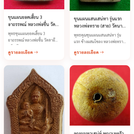
ขุนแผนยอดเฮี้ยน 3
ขุนแผนแสนเสน่หา รุ่นแรก
อาถรรพณ์ หลวงพ่อชื่น วัด
หลวงพ่อทราย (สาย) วัดนาม
ตาอี สร้างปี 2544
วิจิตร
พุทธขุนแผนยอดเฮี้ยน 3
พุทธคุณขุนแผนแสนเสน่หา รุ่น
อาถรรพณ์ หลวงพ่อชื่น วัดตาอี
แรก ช้างผสมโขลง หลวงพ่อทราย
สร้างปี 2544 ...
(สาย) เกิดมนต์รุนแรงทางเสน่ห์
ดูรายละเอียด
ดูรายละเอียด
นะหลงใหล งวยงง ...
ลูกอมมหาเสน่ห์ พญาเทครัว