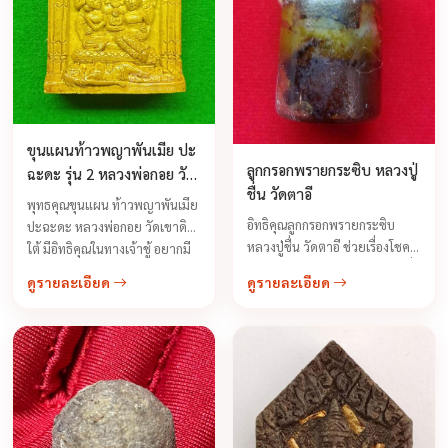
ขุนแผนท้าวพญาพันเมีย ปะ
ลูกกรอกพรายกระซิบ หลวงปู่
ฉะดะ รุ่น 2 หลวงพ่อกอย วัด
ชื่น วัดตาอี
เขาดินใต้ ปี 2556
พุทธคุณขุนแผน ท้าวพญาพันเมีย
อิทธิคุณลูกกรอกพรายกระซิบ
ปะฉะดะ หลวงพ่อกอย วัดเขาดิน
หลวงปู่ชื่น วัดตาอี ช่วยเรื่องโชค
ใต้ มีอิทธิคุณในทางเจ้าชู้ อยากมี
ลาภ ความเจริญรุ่งเรือง ให้กับผู้ที่
หญิงข้างกายมิได้ขาดและมีเสน่ห์
ดูรายละเอียด
ดูรายละเอียด
นำไปเลี้ยงอย่างคาดไม่ถึง หลวงปู่
แก่ตัวเองอย่างสูงสุดเมื่อได้พบ
บอกว่าลูกกรอกรุ่นนี้จะให้เขาช่วย
สบตาคุยด้วยเกิดอาการ
เหลืออะไรเลี้ยงเข้าให้ดี เขาจะเป็น
เคลิบเคลิ้มหลงใหลอยากอยู่ใกล้
กำลังหลักสำคัญของเราได้
ไม่อยากไปไหน ...