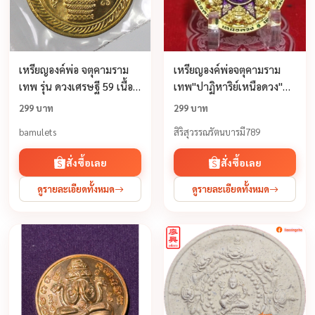
เหรียญองค์พ่อ จตุคามราม
เหรียญองค์พ่อจตุคามราม
เทพ รุ่น ดวงเศรษฐี 59 เนื้อ
เทพ"ปาฏิหาริย์เหนือดวง"
ทองระฆัง ตอกโค๊ท ก.
พระอาจารย์โชติ วัดพุทไธ
299 บาท
299 บาท
ศวรรย์ อยุธยา ปี2566
bamulets
สิริสุวรรณรัตนบารมี789
สั่งซื้อเลย
สั่งซื้อเลย
ดูรายละเอียดทั้งหมด
ดูรายละเอียดทั้งหมด