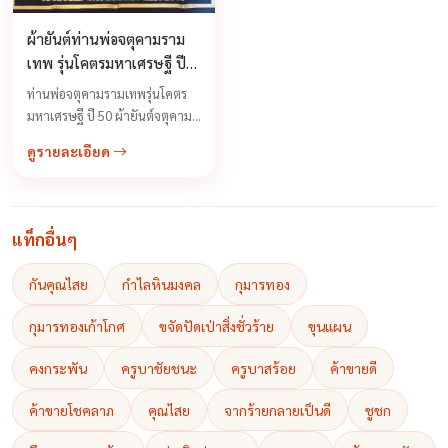
ผ้ายันต์ท่านพ่อจตุคามราม
เทพ รุ่นโคตรมหาเศรษฐี ปี
2550 สีดำลายทอง
ท่านพ่อจตุคามรามเทพรุ่นโคตร
มหาเศรษฐี ปี 50 ผ้ายันต์จตุคาม
ราม วัตถุประสงค์ในการจัดสร้าง
ดูรายละเอียด
เพื่อสบทบทุนสร้างอุโบสถ วัดปิย
ราม ตำบลคลองน้อย ...
แท็กอื่นๆ
กันคุณไสย
กำไลหินมงคล
กุมารทอง
กุมารทองเก้าโกศ
ขจัดปัดเป่าสิ่งชั่วร้าย
ขุนแผน
คงกระพัน
ครูบาชัยชนะ
ครูบาสร้อย
ค้าขายดี
ค้าขายโชคลาภ
คุณไสย
จากร้ายกลายเป็นดี
ชูชก