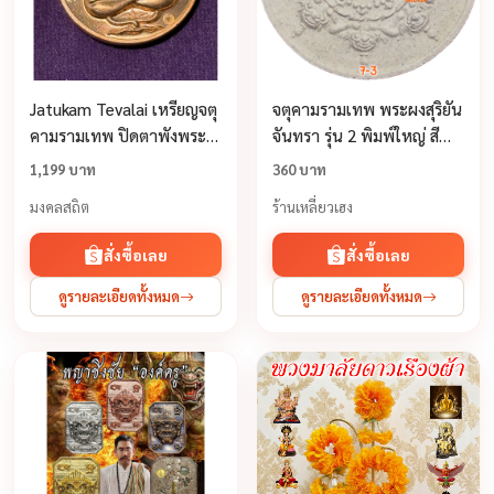
Jatukam Tevalai เหรียญจตุ
จตุคามรามเทพ พระผงสุริยัน
คามรามเทพ ปิดตาพังพระ
จันทรา รุ่น 2 พิมพ์ใหญ่ สี
กาฬ รุ่น3 (เทวาลัย1)
ขาว พระผงสุริยัน 2548
1,199 บาท
360 บาท
Jatukam Ramathep 澤度
มงคลสถิต
ร้านเหลี่ยวเฮง
金 2nd edition
สั่งซื้อเลย
สั่งซื้อเลย
ดูรายละเอียดทั้งหมด
ดูรายละเอียดทั้งหมด