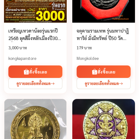
เหรียญเทวดาน้อยรุ่นแรกปี
จตุคามรามเทพ รุ่นมหาปาฎิ
2568 อุดสีผึ้งหลักเมืองปี30
หาริย์ มั่งมีทรัพย์ ปี50 วัด
เนื้อทองฝาบาตร วัดพระ
พระมหาธาตุวรมหาวิหาร
3,000 บาท
179 บาท
มหาธาตุวรมหาวิหาร
จ.นครศรีธรรมราช เนื้อว่าน
kongkapanstore
Mongkoldee
จ.นครศรีธรรมราช
กากยายักษ์
สั่งซื้อเลย
สั่งซื้อเลย
ดูรายละเอียดทั้งหมด
ดูรายละเอียดทั้งหมด