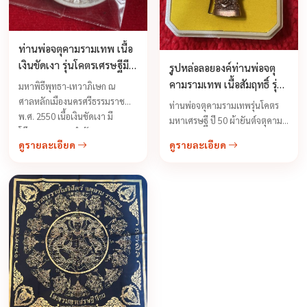
ท่านพ่อจตุคามรามเทพ เนื้อ
เงินขัดเงา รุ่นโคตรเศรษฐีมี
รูปหล่อลอยองค์ท่านพ่อจตุ
กำไร พ.ศ. 2550
คามรามเทพ เนื้อสัมฤทธิ์ รุ่น
มหาพิธีพุทธา-เทวาภิเษก ณ
โคตรมหาเศรษฐี ขนาดห้อย
ศาลหลักเมืองนครศรีธรรมราช
ท่านพ่อจตุคามรามเทพรุ่นโคตร
คอ ปี 2550
พ.ศ. 2550 เนื้อเงินขัดเงา มี
มหาเศรษฐี ปี 50 ผ้ายันต์จตุคาม
โค๊ด+หมายเลขกำกับ ...
ราม วัตถุประสงค์ในการจัดสร้าง
ดูรายละเอียด
ดูรายละเอียด
เพื่อสบทบทุนสร้างอุโบสถ วัดปิย
ราม ตำบลคลองน้อย ...