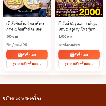
เจ้าสัวพันล้าน ปิดตาพังพะ
ผ้ายันต์ A1 รุ่นแรก องค์ปฐม
กาฬ 👉จัดสร้างโดย บอย
บทบรมครูตาขุนโหร รุ่นรวย
ท่าพระจันทร์
ทันใจ
500 บาท
2,000 บาท
Pim_Amulet465
kongkapanstore
สั่งซื้อเลย
สั่งซื้อเลย
ดูรายละเอียดทั้งหมด
ดูรายละเอียดทั้งหมด
9ชัยชนะ พระเครื่อง