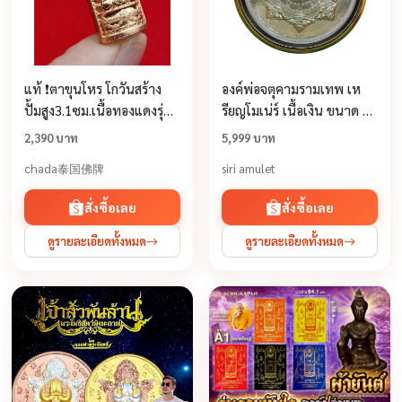
แท้ ❗️ตาขุนโหร โกวันสร้าง
องค์พ่อจตุคามรามเทพ เห
ปั้มสูง3.1ซม.เนื้อทองแดงรุ่น
รียญโมเน่ร์ เนื้อเงิน ขนาด 3
มหาลาภไหลมาเทมา
ซม.พร้อมกรอบสแตนเลส
2,390 บาท
5,999 บาท
เลเซอร ์รุ่น สมบัติจักรพรรดิ
chada泰国佛牌
siri amulet
ปี2549
สั่งซื้อเลย
สั่งซื้อเลย
ดูรายละเอียดทั้งหมด
ดูรายละเอียดทั้งหมด