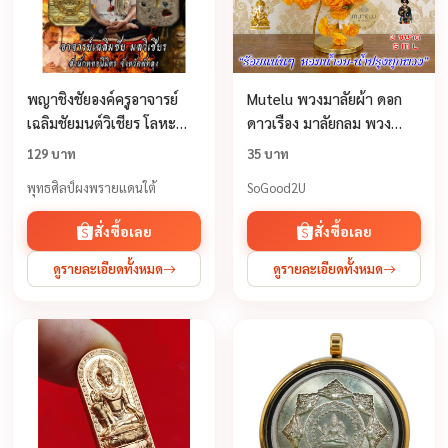
พญาชิงชัยองค์ครูอาจารย์
Mutelu พวงมาลัยผ้า ดอก
เฉลิมชัยมนต์วิเชียร โลหะ
ดาวเรือง มาลัยกลม พวง
อาถรรพ์ฝังมวลสาร
มาลัยจิ๋ว ถวาย ท้าว
129 บาท
35 บาท
มหาพรหม พระพิฆเนศ
พุทธศิลป์ผงพรายแดนใต้
SoGood2U
พระภูมิเจ้าที่
สั่งซื้อเลย
สั่งซื้อเลย
ดูรายละเอียดทั้งหมด
ดูรายละเอียดทั้งหมด