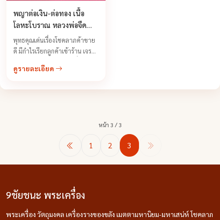
พญาต่อเงิน-ต่อทอง เนื้อ
โลหะโบราณ หลวงพ่อจืด
สวนปฏิบัติธรรมโพธิเศรษฐี
พุทธคุณเด่นเรื่องโชคลาภค้าขาย
สร้างปี 2544
ดี มีกำไรเรียกลูกค้าเข้าร้าน เจรจา
ติดต่องานเป็นสำเร็จ ทำเรื่องยาก
ดูรายละเอียด
เป็นเรื่องง่ายได้อย่างสบาย
อำนาจคุณวิเศษเหล่านี้เป็นเรื่องที่
เหลือเชื่อแต่สามารถประจักษ์ได้
ต่อเมื่อมีความศรัทธาอย่างแน่ว
แน่ ท่านหลวงพ่อจืดให้คติข้อคิด
หน้า 3 / 3
อย่างหนึ่งว่าวัตถุมงคลของท่าน
นั้น ...
1
2
3
9ชัยชนะ พระเครื่อง
พระเครื่อง วัตถุมงคล เครื่องรางของขลัง เมตตามหานิยม-มหาเสน่ห์ โชคลาภ