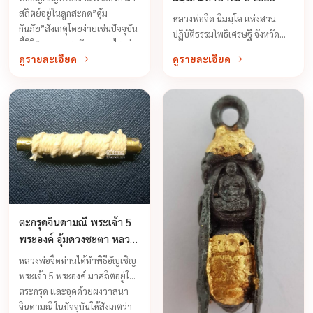
สถิตย์อยู่ในลูกสะกด”คุ้ม
หลวงพ่อจืด นิมมฺโล แห่งสวน
กันภัย”สังเกตุโดยง่ายเช่นปัจจุบัน
ปฏิบัติธรรมโพธิเศรษฐี จังหวัด
นี้ชีวิตของคนเรายังขาดอะไรอยู่
นครปฐม เป็นเจ้าตำรับพญาต่อ
ดูรายละเอียด
ดูรายละเอียด
ถ้าปัจจุบันคนยังยากจนอยู่ก็ควร
เงิน-ต่อทองปัจจุบันนี้ท่านมีลูก
สักการะพระพุทธเจ้าโคนาดม
ศิษย์ลูกหาทั้งชาวไทยและชาว
ต่างชาติเลื่อมใสศรัทธาท่านเป็น
จำนวนมาก
ตะกรุดจินดามณี พระเจ้า 5
พระองค์ อุ้มดวงชะตา หลวง
พ่อจืด สวนปฏิบัติธรรมโพธิ
หลวงพ่อจืดท่านได้ทำพิธีอัญเชิญ
เศรษฐี
พระเจ้า 5 พระองค์ มาสถิตอยู่ใน
ตระกรุด และอุดด้วยผงวาสนา
จินดามณี ในปัจจุบันให้สังเกตว่า