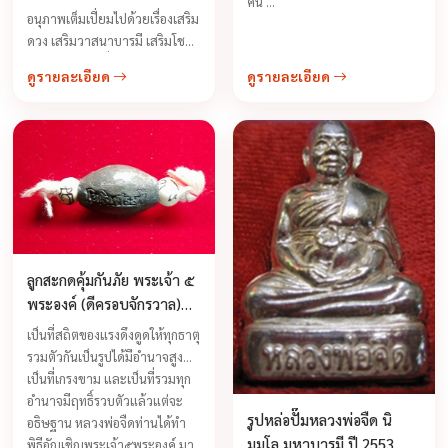
คืน ...
อนุภาพเต็มเปี่ยมไปด้วยเรื่องเสริม
ดวง เสริมวาสนาบารมี เสริมโชค
ลาภ เสริมหน้าที่การงาน เสริม
ดูรายละเอียด
ดูรายละเอียด
ธุรกิจการค้าให้เจริญรุ่งเรือง ซื้อ
ง่ายขายคล่อง เมตตค้าขาย ...
ลูกสะกดคุ้มกันภัย พระเจ้า ๕
พระองค์ (ดีครอบจักรวาล)
หลวงพ่อจืด
เป็นที่สถิตของแรงดึงดูดให้ทุกธาตุ
รวมตัวกันเป็นรูปได้มีอำนาจสูง
เป็นที่เกรงขาม และเป็นที่รวมทุก
อำนาจมีฤทธิ์รวบตัวแล้วแต่จะ
รูปหล่อปั๊มหลวงพ่อจืด นิ
อธิษฐาน หลวงพ่อจืดท่านได้ทำ
มมฺโล มหาบารมี ปี 2553
พิธีอัญเชิญพระเจ้า๕พระองค์ มา