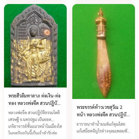
ลูกค้าเมตตามารุมล้อมซื้อหา
หลวงพ่อจืดได้จัดสร้างตัวต่อเงิน-
กิจการมีแต่เจริญก้าวหน้า ทำสิ่ง
ต่อทองถ้านับรุ่นกันแล้วก็รวมๆ
ใดมีแต่ความสำเร็จ ...
ร้อยรุ่นแล้วแต่ละรุ่นมี
ประสบการณ์ และจะหมดไปจาก
วัดอย่างรวดเร็วสำหรับผู้ที่บูชาตัว
ต่อเงิน-ต่อทองไปแล้วจึงรู้จริงว่า
พุทธคุณตามคำร่ำลือจริงๆ
พระสีวลีมหาลาภ ต่อเงิน-ต่อ
ทอง หลวงพ่อจืด สวนปฎิบัติ
พระขรรค์ท้าวเวชสุวัณ 2
ธรรมโพธิเศรษฐี
หลวงพ่อจืด สวนปฎิบัติธรรมโพธิ
หน้า หลวงพ่อจืด สวนปฏิบัติ
เศรษฐี จ.นครปฐม เป็นยอด
ธรรมโพธิเศรษฐี
อาราธนาทำน้ำมนต์แก้คุณไสย
เกจิอาจารย์ชั้นแนวหน้าในเมืองไท
แก้เสนียดจัญไรต่างๆลมเพลมพัด
ในยุคปัจจุบันนี้เป็นเจ้าตำรับต่อ
ฝังรูปฝังรอย ตลอดจนฝันร้าย