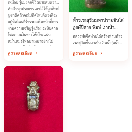
2553
เหมือน รุ่นมงคลชีวิตประสบความ
สำเร็จทุกประการ เอาไว้ให้ลูกศิษย์
บูชาติดตัวจะไปทิศไหนก็ดวงดีจะ
ท้าวเวสสุวัณมหาปราบขับไล่
อยู่ทิศไหนก็ร่ำรวยเสริมหน้าที่การ
ภูตผีปีศาจ พิมพ์ 2 หน้า
งานความเจริญรุ่งเรือง จะบันดาล
หลวงพ่อจืด
โชคลาภเงินทองให้เนืองแน่น
หลวงพ่อจืดท่านได้สร้างท่านท้าว
สม่ำเสมอไหลมาเทมาอย่างไม่
เวสสุวัณขึ้นมาเป็น 2 หน้า(หน้า
ขาดสาย ถ้าเป็นข้าราชการก็จะ
ยักษ์ทั้งคู่เพื่อเน้นในเรื่องขับไล่
ดูรายละเอียด
ดูรายละเอียด
เจริญในยศถาบรรดาศักดิ์ เป็นเจ้า
และปราบภูตผีปีศาจโดยเฉพาะ
ขุนมูลนายเป็นใหญ่เป็นโตกว่าคน
หลวงพ่อจืดท่านเชื่อว่ายักษ2ตนนี้
อื่นๆหากผู้ใดอยู่ในช่วงดวงตก ก็
มีพลังอำนาจ แรงเป็นทวีคูณ
จะช่วยให้แคล้วคลาดจากภัยพิบัติ
สามารถปกป้องผู้ที่บูชาในเรื่อง กัน
นานัปการ
คุณไสยสำหรับท่านที่พกท้าว
เวสสุวัณติดตัวไม่ต้องกลัวการกระ
ทำย่ำยีแต่อย่างใด