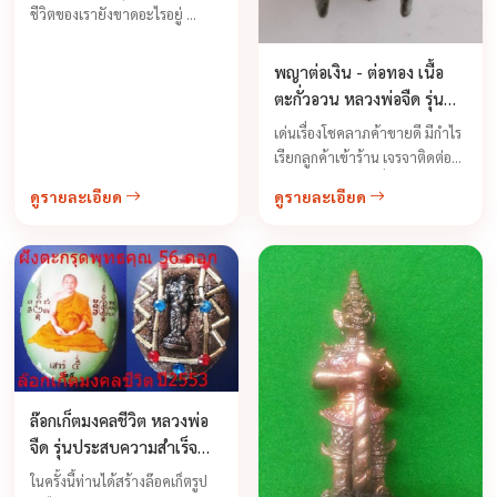
ชีวิตของเรายังขาดอะไรอยู่ ...
พญาต่อเงิน - ต่อทอง เนื้อ
ตะกั่วอวน หลวงพ่อจืด รุ่น
แรก ปี 2543 รุ่นประสบการณ์
เด่นเรื่องโชคลาภค้าขายดี มีกำไร
เรียกลูกค้าเข้าร้าน เจรจาติดต่อ
งานเป็นสำเร็จ ทำเรื่องยากเป็น
ดูรายละเอียด
ดูรายละเอียด
เรื่องง่ายได้อย่างสบาย อำนาจคุณ
วิเศษเหล่านี้เป็นเรื่องที่เหลือเชื่อ
แต่สามารถประจักษ์ได้ ต่อเมื่อมี
ความศรัทธาอย่างแน่วแน่ ท่าน
หลวงพ่อจืดให้คติข้อคิดอย่างหนึ่ง
ว่าวัตถุมงคลของท่านนั้น ...
ล๊อกเก็ตมงคลชีวิต หลวงพ่อ
จืด รุ่นประสบความสำเร็จ
ตามปรารถนา พิธีเสาร์ห้า ปี
ในครั้งนี้ท่านได้สร้างล๊อคเก็ตรูป