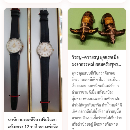
พระราหู นี้เป็นครั้งแรก และครั้ง
ติดต่องานเป็นสำเร็จ ทำเรื่องยาก
เดียว ...
เป็นเรื่องง่ายได้อย่างสบาย ...
วัวธนู–ควายธนู ยุคแรกเนื้อ
ผงอาถรรพณ์ ผสมครั่งพุทรา
หลวงพ่อจืด สร้างปี 2543
พุทธคุณแบบที่เรียกว่าดีครอบ
จักรวาลเลยทีเดียวไม่ว่าจะเป็น
เรื่องเมตตามหานิยมมีเสน่ห์ การ
ค้าการขายดีเยี่ยมทั่งปกป้อง
คุ้มครองตนเองและบ้านพักอาศัย
ทำให้ศัตรูกลับมารัก ทำน้ำมนต์ก็ดี
เลิศ กล่าวคือใช้น้ำที่อาบวัวธนูนั้น
มาอาบตัวเรา เชื่อว่าจะไม่เจ็บป่วย
นาฬิกามงคลชีวิต เสริมโฉลก
หรือถ้าป่วยอยู่ ก็จะหายวันหาย
เสริมดวง 12 ราศี หลวงพ่อจืด