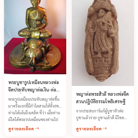
พระบูชารูปเหมือนหลวงพ่อ
จืดประทับพญาต่อเงิน-ต่อ
พญาต่อพระสิวลี หลวงพ่อจืด
ทอง เนื้อโลหะ ปี 2548
พระรูปเหมือนประทับพญาต่อขึ้น
สวนปฎิบัติธรรมโพธิเศรษฐี
มาครั้งแรกที่มีกำไลสวมให้ทั้ง6ขา
จากประสบการ์แก้ผู้บูชาตัวต่อ
ท่านได้เน้นถึงเคล็ด ที่ว่า เมื่อท่าน
บูชาแล้วรวย บูชาแล้วดี มีโชค
ผู้ใดได้พระรูปเหมือนของท่านไป
ลาภรวยวันรวยคืนนี่คือเรื่องจริง
บูชาแล้วทำการค้ามีแต่กำไรไม่
ดูรายละเอียด
ดูรายละเอียด
ถึงคำร่ำลืออย่างหนาหูถึงเรื่อง
ขาดทุนมีโชคมีลาภ ค้าขายดีมี
พุทธคุณมาหลายปีแล้ว จนทำให้