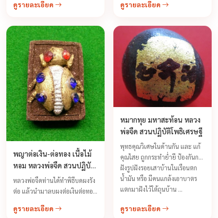
เงิน-ต่อทอง จากประสบการ์แก้ผู้
ดูรายละเอียด
ดูรายละเอียด
ต่างๆ ได้ ป้องกันสรพิษสัตว์ทั้ง
บูชาตัวต่อ บูชาแล้วรวย บูชาแล้ว
หลาย เมื่อมีพระขรรค์มหาปราบ
ดี ...
...
หมากทุย มหาสะท้อน หลวง
พ่อจืด สวนปฏิบัติโพธิเศรษฐี
พุทธคุณวิเศษในด้านกัน และ แก้
พญาต่อเงิน-ต่อทอง เนื้อไม้
คุณไสย ถูกกระทำย่ำยี ป้องกันการ
หอม หลวงพ่อจืด สวนปฏิบัติ
ฝังรูปฝังรอยเสาบ้านในเรือนตก
ธรรมโพธิเศรษฐี
น้ำมัน หรือ มีคนแกล้งเอาบาตร
หลวงพ่อจืดท่านได้ทำพิธีบดผงรัง
แตกมาฝังไว้ใต้ถุนบ้าน ...
ต่อ แล้วนำมาลบผงต่อเงินต่อทอง
ผสมกับผงพุทธคุณ 108 มากด
ดูรายละเอียด
ดูรายละเอียด
พิมพ์มือเป็นตัวต่อเงินต่อทอง และ