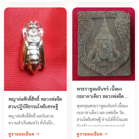
ฝังตะกรุดต่อเงิน-ต่อทอง โดยฤกษ์
ผานาทีประกอบด้วย ...
พระราหูอมจันทร์ เนื้อผง
กะลาตาเดียว หลวงพ่อจืด วัด
พญาต่อศักดิ์สิทธิ์ หลวงพ่อจืด
โพธิเศรษฐีวนาราม
​​​​​​​พุทธคุณพระราหูอมจันทร์ เนื้อผง
สวนปฏิบัติธรรมโพธิเศรษฐี
กะลาตาเดียว หลวงพ่อจืด วัด
พญาต่อศักดิ์สิทธิ์ ดลบันดาล
สวนโพธิเศรษฐี ท่านได้ตั้งใจและ
ความสำเร็จสมหวัง ดั่งใจนึก
จัดสร้างและปลุกเสกตามกฤษ์
พุทธคุณเด่นเรื่องโชคลาภค้าขาย
ตามยามตามพระคาถาการสร้าง
ดูรายละเอียด
ดูรายละเอียด
ดี มีกำไรเรียกลูกค้าเข้าร้าน เจรจา