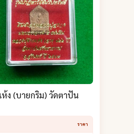
ห้ง (บายกริม) วัดตาปัน
ราคา