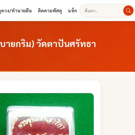
ดูดวง/ทำนายฝัน
ติดตามพัสดุ
แท็ก
ค้นหา
 (บายกริม) วัดตาปันศรัทธา