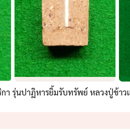
 รุ่นปาฏิหารยิ้มรับทรัพย์ หลวงปู่ข้าวแ