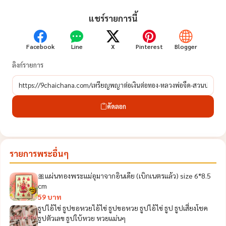
แชร์รายการนี้
Facebook
Line
X
Pinterest
Blogger
ลิงก์รายการ
คัดลอก
รายการพระอื่นๆ
🎀แผ่นทองพระแม่อุมาจากอินเดีย (เบิกเนตรแล้ว) size 6*8.5
cm
59 บาท
ธูปไอ้ไข่ ธูปขอหวยไอ้ไข่ ธูปขอหวย ธูปไอ้ไข่ ธูป ธูปเสี่ยงโชค
ธูปตัวเลข ธูปใบ้หวย หวยแม่นๆ