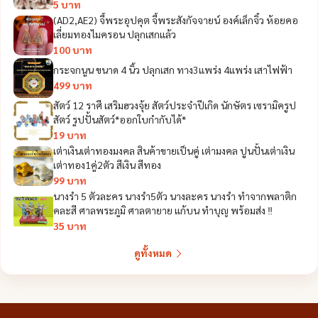
5 บาท
(AD2,AE2) จี้พระอุปคุต จี้พระสังกัจจายน์ องค์เล็กจิ๋ว ห้อยคอ
เลี่ยมทองไมครอน ปลุกเสกแล้ว
100 บาท
กระจกนูน ขนาด 4 นิ้ว ปลุกเสก ทาง3แพร่ง 4แพร่ง เสาไฟฟ้า
499 บาท
สัตว์ 12 ราศี เสริมฮวงจุ้ย สัตว์ประจำปีเกิด นักษัตร เซรามิครูป
สัตว์ รูปปั้นสัตว์*ออกใบกำกับได้*
19 บาท
เต่าเงินเต่าทองมงคล สินค้าขายเป็นคู่ เต่ามงคล ปูนปั้นเต่าเงิน
เต่าทอง1คู่2ตัว สีเงิน สีทอง
99 บาท
นางรำ 5 ตัวละคร นางรำ5ตัว นางละคร นางรำ ทำจากพลาติก
คละสี ศาลพระภูมิ ศาลตายาย แก้บน ทำบุญ พร้อมส่ง ‼️
35 บาท
ดูทั้งหมด