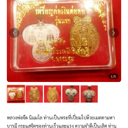
1/5
หลวงพ่อจืด นิมฺมโล ท่านเป็นพระที่เปี่ยมไปด้วยเมตตามหา
บารมี กระแสจิตของท่านเร็วและแรง ความจำดีเป็นเลิศ ท่าน