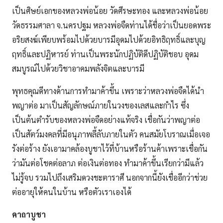
เป็นศิษย์เอกของหลวงพ่อน้อย วัดศีรษะทอง และหลวงพ่อน้อย
วัดธรรมศาลา จ.นครปฐม หลวงพ่อจืดท่านได้ชื่อว่าเป็นยอดพระ
อริยสงฆ์เพียบพร้อมไปด้วยบารมีอุดมไปด้วยอิทธิฤทธิ์และบุญ
ฤทธิ์และปฏิหารย์ ท่านเป็นพระนักปฏิบัติดีปฏิบัติชอบ อุดม
สมบูรณ์ไปด้วยวิชาอาคมพลังจิตและบารมี
พุทธคุณดีทางด้านการทำมาค้าขึ้น เพราะว่าหลวงพ่อจืดได้นำ
พญาต่อ มาเป็นสัญลักษณ์ภายในวงของเลสและกำไร ซึ่ง
เป็นต้นตำรับของหลวงพ่อจืดอย่างแท้จริง เชื่อกันว่าพญาต่อ
เป็นสัตว์มงคลที่มีอนุภาพลี้ลับภายในตัว คนสมัยโบราณเมื่อเจอ
รังต่อร้าง ยังเอามาคล้องบูชาไว้ที่บ้านหรือร้านค้าเพราะเชื่อกัน
ว่ามันต่อโชคต่อลาภ
ต่อเงินต่อทอง
ทำมาค้าขึ้นเรียกว่ามีแล้ว
ไม่รู้จบ รวมไปถึง
เสริมดวงชะตาราศี
นอกจากนี้ยังเชื่ออีกว่าช่วย
ต่ออายุให้คนในบ้าน หรือตัวเราเองได้
คาถาบูชา