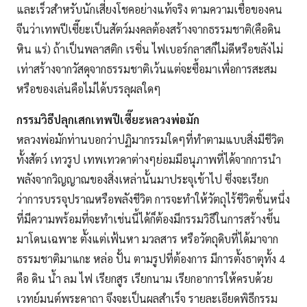
และเร็วสำหรับนักเสี่ยงโชคอย่างแท้จริง ตามความเชื่อของคน
จีนว่าเทพปีเซี๊ยะเป็นสัตว์มงคลต้องสร้างจากธรรมชาติ(คือดิน
หิน แร่) ถ้าเป็นพลาสติก เรซิ่น ไฟเบอร์กลาสก็ไม่ดีหรือขลังไม่
เท่าสร้างจากวัสดุจากธรรมชาติเว้นแต่จะซื้อมาเพื่อการสะสม
หรือของเล่นคือไม่ได้บรรลุผลใดๆ
กรรมวิธีปลุกเสกเทพ
ปีเซี๊ยะ
หลวงพ่อมัก
หลวงพ่อมักท่านบอกว่าปฏิมากรรมใดๆที่ทำตามแบบสิ่งมีชีวิต
ทั้งสัตว์ เทวรูป เทพเทวดาต่างๆย่อมมีอนุภาพที่ได้จากการนำ
พลังจากวิญญาณของสิ่งเหล่านั้นมาประจุเข้าไป ซึ่งจะเรียก
ว่าการบรรจุปราณหรือพลังชีวิต การจะทำให้วัตถุไร้ชีวิตชิ้นหนึ่ง
ที่มีความพร้อมที่จะทำเช่นนี้ได้ก็ต้องมีกรรมวิธีในการสร้างขึ้น
มาโดนเฉพาะ ตั้งแต่เฟ้นหา มวลสาร หรือวัตถุดิบที่ได้มาจาก
ธรรมชาติมาแกะ หล่อ ปั้น ตามรูปที่ต้องการ มีการตั้งธาตุทั้ง 4
คือ ดิน น้ำ ลม ไฟ เรียกสูร เรียกนาม เรียกอาการให้ครบด้วย
เวทย์มนต์พระคาถา จึงจะเป็นผลสำเร็จ รายละเอียดพิธีกรรม