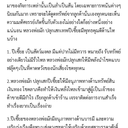
มาของกิจการเหล่านั้นเป็นล่ำเป็นสัน โดยเฉพาะการพนันต่างๆ
นิยมกันมาก เพราะจะได้ดูดทรัพย์จากลูกค้านั่นเองทุกคนจะเห็น
ความมหัศจรรย์เกิดขึ้นกับตัวเองไม่อย่างใดก็อย่างหนึ่งอย่าง
แน่นอน หลวงพ่อมัก ปลุกเสกเทพปีเซี๊ยะมีพุทธคุณดีด้านให
นบ้าง
1. ปีเซี๊ยะ เป็นสัตว์มงคล มีแต่ปากไม่มีทวาร หมายถึง รับทรัพย์
อย่างเดียวไม่มีรั่วไหล หลวงพ่อมักปลุกเสกให้มีพลังนำโชคแบบ
ฟลุ๊คๆเป็นที่คาดหวังของนักเสี่ยงโชคทุกคน
2.หลวงพ่อมัก ปลุกเสกปีเซี๊ยะให้มีอนุภาพทางด้านทรัพย์สิน
เงินทอง โชคลาภคือทำให้เงินหลั่งไหลเข้ามาสู่ผู้เป็นเจ้าของ
ค้าขายดีมีกำไร เรียกลูกค้าเข้าร้าน เจรจาติดต่อการงานสำเร็จ
ทำเรื่องยากเป็นเรื่องง่าย
3.ปีเซี๊ยะของหลวงพ่อมักมีอนุภาพทางด้านบารมี และความ
เจริญรุ่งเรืองคือหนุนส่งดวงชะตาให้เจริญด้วยยศฐาบรรดาศักดิ์