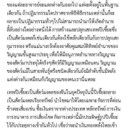
ของแต่ละอาจารย์จะแตกต่างกันออกไป แต่จะตั้งอยู่ในพื้นฐาน
เดียวกัน ถ้าปฏิมากรรมใดปราศจากพิธีพิธีกรรมเหล่านั้นก็จะ
กลายเป็นปฏิมากรรมทั่วๆไปไม่สามารถนำมาให้เกิดอำนาจ
ลี้ลับอย่างใดอย่างหนึ่งได้ การสร้างและปลุกเสกเทพปีเซี๊ยะซึ่ง
เป็นสัตว์มงคลก็เช่นเดียวกันต้องใช้หลักเดียวกันกับการปลุกเสก
กุมารทอง หรือแม่นางกวักต้องอาศัยคุณสมบัติทิพย์อำนาจของ
วิญญาณชั้นสูงมาประจุ เพื่อให้มีอนุภาพอำนาจทางวิญญาณ
ของสัตว์มาประจุได้จริงๆสัตว์ก็มีวิญญาณเหมือนคน วิญญาณ
ของสัตว์แม้ในสายพันธุ์หรือชนิดเดียวกันยังมีลำดับชั้นมีพลัง
แต่งต่างกันเหมือนกับวิญญาณของคนเรานี่แหละ
เทพปีเซี๊ยะเป็นสัตว์มงคลของจีนในยุคปัจจุบันนี้ปีเซี๊ยะกลาย
เป็นสัตว์มงคลเรียกทรัพย์ นำโชคมาให้โดยเฉพาะ กิจการที่ค่อน
ข้างจะเสี่ยงเช่น ซื้อเงินตราจากต่างประเทศ หลักทรัพย์ การเงิน
การธนาคาร
การเสี่ยงโชค
กิจการเหล่านี้มักประดิษฐ์รูปปีเซี๊ยะ
ไว้กับประตูทางเข้ากันทั่วไป เชื่อว่าจะนำเงินทองหลั่งไหลเข้า