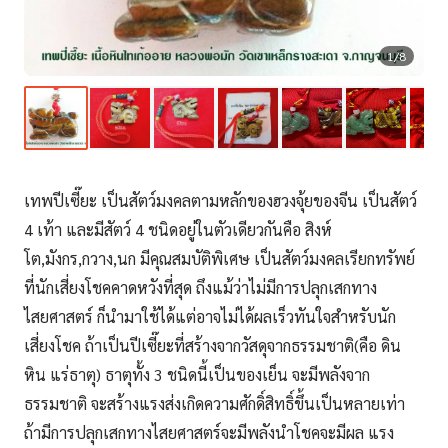
1/8
เทพปีเซี๊ยะ
เป็นสัตว์มงคลตามหลักของฮวงจุ้ยของจีน เป็นสัตว์
4 เท้า และมีสัตว์ 4 ชนิดอยู่ในตัวเดียวกันคือ สิงห์
โต,มังกร,กวาง,นก มีคุณสมบัติพิเศษ เป็นสัตว์มงคลเรียกทรัพย์
ที่นักเสี่ยงโชคคาดหวังที่สุด ถึงแม้ว่าไม่มีการปลุกเสกทาง
ไสยศาสตร์ ก็นำมาใช้ได้แต่อาจไม่ได้ผลเร็วทันใจสำหรับนัก
เสี่ยงโชค ถ้าเป็นปีเซี๊ยะที่สร้างจากวัสดุจากธรรมชาติ(คือ ดิน
หิน แร่ธาตุ) ธาตุทั้ง 3 ชนิดนี้เป็นของเย็น จะมีพลังจาก
ธรรมชาติ จะสร้างแรงส่งเกิดความศักดิ์สิทธิ์ขึ้นเป็นหลายเท่า
ถ้ามีการปลุกเสกทางไสยศาสตร์จะมีพลังนำโชคจะมีผล แรง