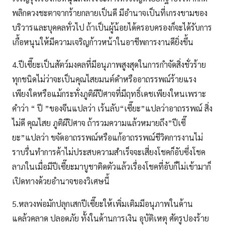
พลิกดวงชะตาจากร้ายกลายเป็นดี มีอำนาจเป็นที่เกรงขามของ
บริวารและบุคคลทั่วไป ถ้าเป็นผู้น้อยได้ครอบครองก็จะได้รับการ
เกื้อหนุนให้มีความเจริญก้าวหน้าในอาชีพการงานดียิ่งขึ้น
4.ปีเซี๊ยะเป็นสัตว์มงคลที่มีอนุภาพสูงสุดในการกำจัดสิ่งชั่วร้าย
ทุกชนิดไม่ว่าจะเป็นคุณไสยมนต์ดำหรืออาถรรพณ์ร้ายแรง
เพียงใดหรือแม้กระทั่งภูติผีปีศาจที่มีฤทธิ์เดชเพียงใหนเพราะ
คำว่า “ ปี ”ของจีนแปลว่า เร้นลับ“เซี๊ยะ”แปลว่าอาถรรพณ์ สิ่ง
ไม่ดี คุณไสย ภูติผีปิศาจ ถ้ารวมความแล้วหมายถึง”ปีเซี๊
ยะ”แปลว่า ขจัดอาถรรพณ์หรือแก้อาถรรพณ์ชีวิตการงานไม่
ราบรื่นทำการค้าไม่ประสบความสำเร็จจะเสี่ยงโชคก็อับซึ่งโชค
ลาภในเมื่อมีปีเซี๊ยะมาบูชาติดตัวแล้วเรื่องโชคที่อับก็ไม่เข้ามาก็
เปิดทางด้วยอำนาจของวิเศษนี้
5.หลวงพ่อมักปลุกเสกปีเซี๊ยะให้เพิ่มเติมมีอนุภาพในด้าน
แคล้วคลาด ปลอดภัย ทั้งในด้านการเงิน อุบัติเหตุ ศัตรูปองร้าย