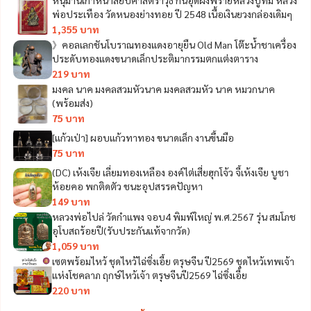
พ่อประเทือง วัดหนองย่างทอย ปี 2548 เนื้อเงินยวงกล่องเดิมๆ
1,355 บาท
》คอลเลกชันโบราณทองแดงอายุยืน Old Man โต๊ะน้ำชาเครื่อง
ประดับทองแดงขนาดเล็กประติมากรรมตกแต่งตาราง
219 บาท
มงคล นาค มงคลสวมหัวนาค มงคลสวมหัว นาค หมวกนาค
(พร้อมส่ง)
75 บาท
[แก้วเป่า] ผอบแก้วทาทอง ขนาดเล็ก งานขึ้นมือ
75 บาท
(DC) เห้งเจีย เลี่ยมทองเหลือง องค์ไต่เสี่ยฮุกโจ้ว จี้เห้งเจีย บูชา
ห้อยคอ พกติดตัว ชนะอุปสรรคปัญหา
149 บาท
หลวงพ่อไปล่ วัดกำแพง จอบ4 พิมพ์ใหญ่ พ.ศ.2567 รุ่น สมโภช
อุโบสถร้อยปี(รับประกันแท้จากวัด)
1,059 บาท
เซตพร้อมไหว้ ชุดไหว้ไฉ่ซิ่งเอี้ย ตรุษจีน ปี2569 ชุดไหว้เทพเจ้า
แห่งโชคลาภ ฤกษ์ไหว้เจ้า ตรุษจีนปี2569 ไฉ่ซิ่งเอี้ย
220 บาท