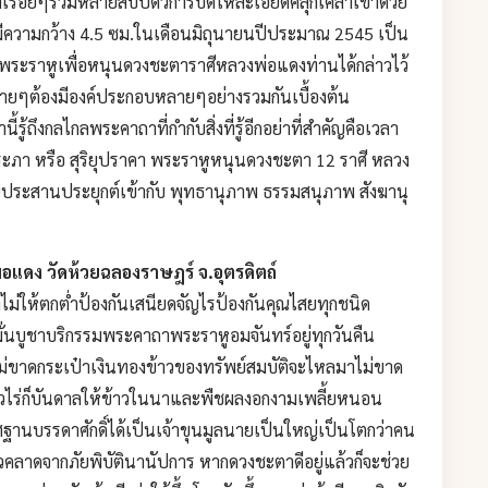
เรื่อยๆร่วมหลายสิบปีด้วการบดให้ละเอียดคลุกเคล้าเข้าด้วย
ีความกว้าง 4.5 ซม.ในเดือนมิถุนายนปีประมาณ 2545 เป็น
พระราหูเพื่อหนุนดวงชะตาราศีหลวงพ่อแดงท่านได้กล่าวไว้
งง่ายๆต้องมีองค์ประกอบหลายๆอย่างรวมกันเบื้องต้น
ู้ถึงกลไกลพระคาถาที่กำกับสิ่งที่รู้อีกอย่าที่สำคัญคือเวลา
ระภา หรือ สุริยุปราคา พระราหูหนุนดวงชะตา 12 ราศี หลวง
าณประสานประยุกต์เข้ากับ พุทธานุภาพ ธรรมสนุภาพ สังฆานุ
แดง วัดห้วยฉลองราษฎร์ จ.อุตรดิตถ์
ม่ให้ตกต่ำป้องกันเสนียดจัญไรป้องกันคุณไสยทุกชนิด
มั่นบูชาบริกรรมพระคาถาพระราหูอมจันทร์อยู่ทุกวันคืน
ม่ขาดกระเป๋าเงินทองข้าวของทรัพย์สมบัติจะไหลมาไม่ขาด
ไร่ก็บันดาลให้ข้าวในนาและพืชผลงอกงามเพลี้ยหนอน
านบรรดาศักดิ์ได้เป็นเจ้าขุนมูลนายเป็นใหญ่เป็นโตกว่าคน
้วคลาดจากภัยพิบัตินานัปการ หากดวงชะตาดีอยู่แล้วก็จะช่วย