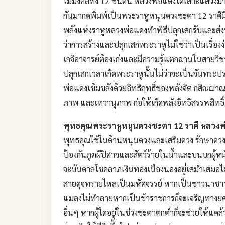
ไม้มงคลทั้ง 12 ชนิดนี้ หลวงพ่อแดงได้เสาะแสวงมา
กันมากดพิมพ์เป็นพระราหูหนุนดวงชะตา 12 ราศีม
พลังแห่งราหูหลวงพ่อแดงทำพิธีปลุกเสกรับและส่ง
ว่าการสร้างและปลุกเสกพระราหูไม่ใช่ว่าเป็นเรื่อ
เกจิอาจารย์ต้องเก่งและมีความรู้แตกฉานในสายวิชานี้ร
ปลุกเสกเวลาเกิดพระราหูนั้นไม่ว่าจะเป็นจันทระป
พ่อแดงเข้มขลังด้วยอิทธิฤทธิ์ของพลังจิต กสิณฌ
ภาพ และเทวานุภาพ ก่อให้เกิดพลังอิทธิสรรพสิทธิ์
พุทธคุณพระราหูหนุนดวงชะตา 12 ราศี หลวงพ่อ
พุทธคุณใช้ในด้านหนุนดวงและเสริมดวง รักษาดวงไ
ป้องกันภูตผีปิศาจและสัตว์ร้ายในน้ำและบนบกผู้ห
จะบันดาลโชคลาภเงินทองเนืองนองอยู่่เสม่ำเสมอไ
สายดุจทรายไหลเป็นมหัศจรรย์ หากเป็นชาวนาชาว
แมลงไม่ทำลายหากเป็นข้าราชการก็จะเจริญทางยศฐ
อื่นๆ หากผู้ใดอยู่ในช่วงชะตาตกต่ำก็จะช่วยให้แคล