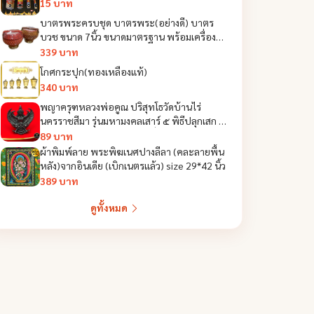
15 บาท
บาตรพระครบชุด บาตรพระ(อย่างดี) บาตร
บวช ขนาด 7นิ้ว ขนาดมาตรฐาน พร้อมเครื่องอัฐ
บริขาร สำหรับใช้ถวายพระ งานบวช
339 บาท
โกศกระปุก(ทองเหลืองแท้)
340 บาท
พญาครุฑหลวงพ่อคูณ ปริสุทโธวัดบ้านไร่
นครราชสีมา รุ่นมหามงคลเสาร์ ๕ พิธีปลุกเสก ๓
วัดวัดบ้านไร่ วัดสุทัศน์ วัดโพธิ์ทาเตียน
89 บาท
ผ้าพิมพ์ลาย พระพิฆเนศปางลีลา (คละลายพื้น
หลัง)จากอินเดีย (เบิกเนตรแล้ว) size 29*42 นิ้ว
389 บาท
ดูทั้งหมด