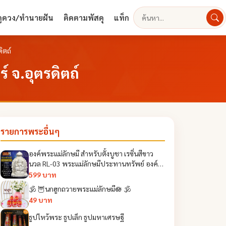
ดูดวง/ทำนายฝัน
ติดตามพัสดุ
แท็ก
ค้นหา
ิตถ์
 จ.อุตรดิตถ์
รายการพระอื่นๆ
องค์พระแม่ลักษมี สำหรับตั้งบูชา เรซิ่นสีขาว
นวล RL-03 พระแม่ลักษมีประทานทรัพย์ องค์
พระแม่ลักษมีปางประทานพร ร่ำรวยเงินทอง
599 บาท
🕉 🦉นกฮูกถวายพระแม่ลักษมี🪷 🕉
49 บาท
ธูปไหว้พระ ธูปเล็ก ธูปมหาเศรษฐี