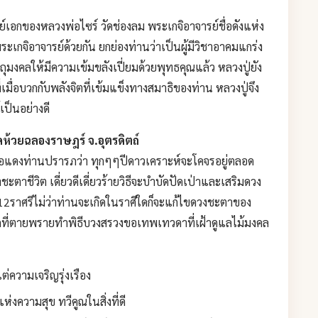
ย์เอกของหลวงพ่อไซร์ วัดช่องลม พระเกจิอาจารย์ชื่อดังแห่ง
ระเกจิอาจารย์ด้วยกัน ยกย่องท่านว่าเป็นผู้มีวิชาอาคมแกร่ง
ุมงคลให้มีความเข้มขลังเปี่ยมด้วยพุทธคุณแล้ว หลวงปู่ยัง
เมื่อบวกกับพลังจิตที่เข้มแข็งทางสมาธิของท่าน หลวงปู่จึง
ป็นอย่างดี
ห้วยฉลองราษฎร์ จ.อุตรดิตถ์
่อแดงท่านปรารภว่า ทุกๆๆปีดาวเคราะห์จะโคจรอยู่ตลอด
ชะตาชีวิต เดี่ยวดีเดี่ยวร้ายวิธีจะบำบัดปัดเป่าและเสริมดวง
ง12ราศรีไม่ว่าท่านจะเกิดในราศีใดก็จะแก้ไขดวงชะตาของ
ิดที่ตายพรายทำพิธีบวงสรวงขอเทพเทวดาที่เฝ้าดูแลไม้มงคล
่ความเจริญรุ่งเรือง
งความสุข ทวีคูณในสิ่งที่ดี