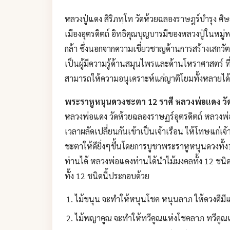
หลวงปู่แดง สิริภทฺโท วัดห้วยฉลองราษฎร์บำรุง ศิษ
เมืองอุตรดิตถ์ อิทธิคุณบุญบารมีของหลวงปู่ในหมู่พ
กล้า ซึ่งนอกจากความเชี่ยวชาญด้านการสร้างเสกวัตถ
เป็นผู้มีความรู้ด้านสมุนไพรและด้านโหราศาสตร์ ที่
สามารถให้ความอนุเคราะห์แก่ญาติโยมทั้งหลายได้เ
พระราหูหนุนดวงชะตา 12 ราศี หลวงพ่อแดง วัด
หลวงพ่อแดง วัดห้วยฉลองราษฏร์อุตรดิตถ์ หลวงพ
เวลาผลัดเปลี่ยนกันเข้าเป็นเจ้าเรือน ให้โทษแก่เจ้า
ชะตาให้ดียิ่งๆขึ้นโดยการบูชาพระราหูหนุนดวงทั้
ท่านได้ หลวงพ่อแดงท่านได้นำไม้มงคลทั้ง 12 ชน
ทั้ง 12 ชนิดนี้ประกอบด้วย
ไม้ขนุน จะทำให้หนุนโชค หนุนลาภ ให้ดวงดีมีแต
ไม้พญาคูณ จะทำให้ทวีคูณแห่งโชคลาภ ทวีคูณแห่