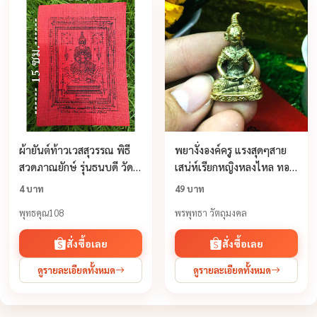
ผ้า​ยันต์​ท้าว​เวสสุวรรณ​ พิธี
พยางั่งองค์ครู แรงสุดๆสาย
สวดภาณยักษ์ รุ่น​ธนบดี วัดสุ
เสน่ห์เรียกหญิงหลงไหล ทอง
ทัศน์เทพวราราม กว้าง11
เหลือง
4 บาท
49 บาท
ยาว15 ซม. กันภูตผี คุณไสย
พุทธคุณ108
พรพุทธา วัตถุมงคล
แก้อาถรรพ์
สั่งซื้อเลย
สั่งซื้อเลย
ดูรายละเอียดทั้งหมด
ดูรายละเอียดทั้งหมด