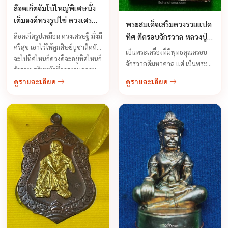
ล๊อคเก็ตจัมโบ้ใหญ่พิเศษนั่ง
เต็มองค์ทรงรูปไข่ ดวงเศรษฐี
พระสมเด็จเสริมดวงรวยแปด
มั่งมี ศรีสุข หลวงพ่อจืด ปี
ทิศ ดีครอบจักรวาล หลวงปู่
ล๊อคเก็ตรูปเหมือน ดวงเศรษฐี มั่งมี
2555
ศรีสุข เอาไว้ให้ลูกศิษย์บูชาติดตัว
ข้าวแห้ง
เป็นพระเครื่องที่มีพุทธคุณครอบ
จะไปทิศไหนก็ดวงดีจะอยู่ทิศไหนก็
จักรวาลดีมหาศาล แต่ เป็นพระที่
ร่ำรวยเสริมหน้าที่การงานความ
สร้างได้ยากมากมีปลุกเสกพระที่มี
เจริญรุ่งเรือง จะบันดาลโชคลาภ
ดูรายละเอียด
ดูรายละเอียด
พลังอำนาจของการเกื้อหนุนชีวิต
เงินทองให้เนืองแน่นสม่ำเสมอไหล
ให้รุ่งเรืองก้าวหน้า และ รวมถึงดี
มาเทมาอย่างไม่ขาดสาย ถ้าเป็น
ครอบจักรวาล เป็นพระที่
ข้าราชการก็จะเจริญในยศถา
อำนวยผลตามแรงอธิษฐาน ท่าน
บรรดาศักดิ์ เป็นเจ้าขุนมูลนายเป็น
ใด ...
ใหญ่เป็นโตกว่าคนอื่นๆหากผู้ใด
อยู่ในช่วงดวงตก