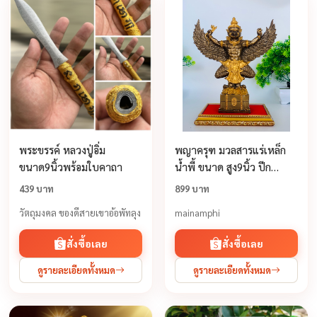
พระขรรค์ หลวงปู่อิ่ม
พญาครุฑ มวลสารแร่เหล็ก
ขนาด9นิ้วพร้อมใบคาถา
น้ำพี้ ขนาด สูง9นิ้ว ปีก
กว้าง9นิ้ว หน้าตัก3นิ้ว
439 บาท
899 บาท
วัตถุมงคล ของดีสายเขาอ้อพัทลุง
mainamphi
สั่งซื้อเลย
สั่งซื้อเลย
ดูรายละเอียดทั้งหมด
ดูรายละเอียดทั้งหมด