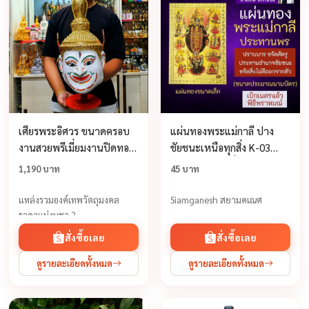
เศียรพระอิศวร ขนาดครอบ
แผ่นทองพระแม่กาลี ปาง
งานสวยพรีเมี่ยมงานปิดทอง
ชัยชนะเหนือทุกสิ่ง K-03
ประดับเพชร
บูชาเสริมดวงเพื่อขอพรให้
1,190 บาท
45 บาท
สำเร็จสมหวังในสิ่งที่
ปรารถนา พระแม่กาลีปาง
แหล่งรวมองค์เทพวัตถุมงคล
Siamganesh สยามคเณศ
ประทานพร
ราคาแบ่งบูชา 2
สั่งซื้อเลย
สั่งซื้อเลย
ดูรายละเอียดทั้งหมด
ดูรายละเอียดทั้งหมด