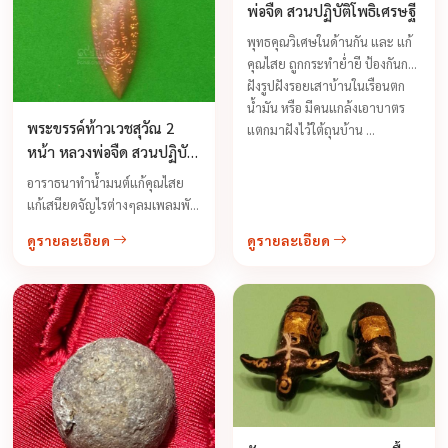
พ่อจืด สวนปฏิบัติโพธิเศรษฐี
พุทธคุณวิเศษในด้านกัน และ แก้
คุณไสย ถูกกระทำย่ำยี ป้องกันการ
ฝังรูปฝังรอยเสาบ้านในเรือนตก
น้ำมัน หรือ มีคนแกล้งเอาบาตร
พระขรรค์ท้าวเวชสุวัณ 2
แตกมาฝังไว้ใต้ถุนบ้าน ...
หน้า หลวงพ่อจืด สวนปฏิบัติ
ธรรมโพธิเศรษฐี
อาราธนาทำน้ำมนต์แก้คุณไสย
แก้เสนียดจัญไรต่างๆลมเพลมพัด
ฝังรูปฝังรอย ตลอดจนฝันร้าย
ดูรายละเอียด
ดูรายละเอียด
ต่างๆ ได้ ป้องกันสรพิษสัตว์ทั้ง
หลาย เมื่อมีพระขรรค์มหาปราบ
...