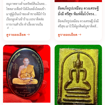
อนุภาพทางด้านทรัพย์สินเงินทอง
ล๊อคเก็ตรูปเหมือน ดวงเศรษฐี
โชคลาภคือทำให้เงินหลั่งไหลเข้า
มั่งมี ศรีสุข พิมพ์จั้มโบ้ทรง
มาสู่ผู้เป็นเจ้าของค้าขายดีมีกำไร
ตาลปัตร หลวงพ่อจืด ปี 2555
เรียกลูกค้าเข้าร้าน เจรจาติดต่อ
ล๊อคเก็ตรูปเหมือน ดวงเศรษฐี มั่งมี
การงานสำเร็จ ทำเรื่องยากเป็น
ศรีสุข เอาไว้ให้ลูกศิษย์บูชาติดตัว
เรื่องง่าย
จะไปทิศไหนก็ดวงดีจะอยู่ทิศไหนก็
ดูรายละเอียด
ดูรายละเอียด
ร่ำรวยเสริมหน้าที่การงานความ
เจริญรุ่งเรือง จะบันดาลโชคลาภ
เงินทองให้เนืองแน่นสม่ำเสมอไหล
มาเทมาอย่างไม่ขาดสาย ถ้าเป็น
ข้าราชการก็จะเจริญในยศถา
บรรดาศักดิ์ ...