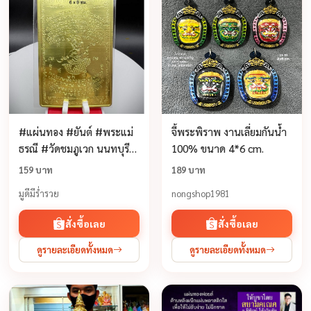
#แผ่นทอง #ยันต์ #พระแม่
จี้พระพิราพ งานเลี่ยมกันน้ำ
ธรณี #วัดชมภูเวก นนทบุรี
100% ขนาด 4*6 cm.
แท้💯% ออกจากวัด
159 บาท
189 บาท
มูดีมีร่ำรวย
nongshop1981
สั่งซื้อเลย
สั่งซื้อเลย
ดูรายละเอียดทั้งหมด
ดูรายละเอียดทั้งหมด