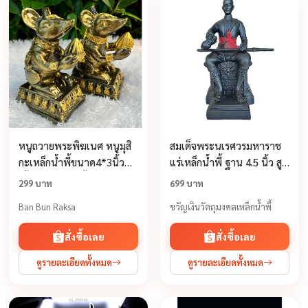
หนูถวายพระพิฆเนศ หนูมุสิ
สมเด็จพระนเรศวรมหาราช
กะเหล็กน้ำพี้ขนาด4*3นิ้ว
แร่เหล็กน้ำพี้ ฐาน 4.5 นิ้ว สูง
เนื้อแร่เหล็กน้ำพี้ รับประการ
10 นิ้ว
299 บาท
699 บาท
ชำรุดจากการขนส่งปลุกเสก
Ban Bun Raksa
ขวัญเงินวัตถุมงคลเหล็กน้ำพี้
มาแล้ว
สั่งซื้อเลย
สั่งซื้อเลย
ดูรายละเอียดทั้งหมด
ดูรายละเอียดทั้งหมด