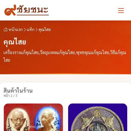
หน้าแรก
แท็ก
คุณไสย
คุณไสย
เครื่องรางแก้คุณไสย,วัตถุมงคลแก้คุณไสย,พุทธคุณแก้คุณไสย,วิธีแก้คุณ
ไสย
สินค้าในร้าน
หน้า 2 / 3