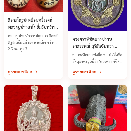
ล๊อกเก็ตรูปเหมือนครึ่งองค์
หลวงปู่ข้าวแห้ง ยิ้มรับทรัพย์
เจริญโภคทรัพย์ดีครอบ
หลวงปู่ท่านทำการปลุกเสก ล๊อกเก็
ดวงตราพิชิตมารปราบ
จักรวาล
ตรูปเหมือนท่านขนาดเล็ก กว้าง
อาถรรพณ์ สุริยันจันทรา
2.5 ซม. สูง 3 ...
หลวงพ่อจืด สวนปฏิบัติธรรม
สาเหตุที่หลวงพ่อจืด ท่านได้ตั้งชื่อ
โพธิเศรษฐี
วัตถุมงคลรุ่นนี้ว่า”ดวงตราพิชิต
มาร” ปราบอาถรรพณ์ สุริยัน
ดูรายละเอียด
ดูรายละเอียด
จันทรา”ก็เพราะท่านได้นำองค์
จำลอง พุทธลักษณะ ปางพิชิตมาร
เอาไว้ปราบมารโดยเฉพาะเมื่อ
ครั้งพระสัมมาสัมพุทธโพธิญาณ
ถูกพญามารผจญพระองค์ทรง
ปราศจากอาวุธที่จะต่อสู้กับกอง
มารและความดีอื่นๆที่ได้