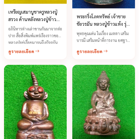
เหรียญเสมาบูชาครูหลวงปู่
พระกริ่งโภคทรัพย์ เจ้าชาย
สรวง ด้านหลังหลวงปู่ข้าว
ชัยวรมัน หลวงปู่ข้าวแห้ง รุ่น
แห้ง รุ่นบูชาครูเศรษฐีรับ
อภินิหารต่างเล่าขานกันมาจากต่อ
บูชาครูเศรษฐีรับทรัพย์
พุทธคุณเด่น ในเรื่อง เมตตา เสริม
ทรัพย์
ปาก สื่อสิ่งพิมพ์แพร่เรืองราวของ
บารมี เสริมหน้าที่การงาน ยศฐา
หลวงปู่อยู่เรื่อยมาจนถึงปัจจุบัน
บรรดาศักดิ์ นำมาซึ่งความร่มเย็น
ถ้าพูดถึงวัตถุมงคลของท่านเป็นที่
ดูรายละเอียด
ดูรายละเอียด
...
นิยมกันมาดอย่างกว้างขวาง นัก
เล่นพระ และลูกศิษย์ลูกหาของ
ท่านต่างก็เสาะแสวงหาเพื่อให้ได้
มาครอบครองเก็บไว้เป็นสิริมงคล
และดีครอบจักรวาล เรื่องพุทธคุณ
ไม่ต้องพูดถึงและบรรยายมากเช่น
พวกมหาเสน่ห์ ...