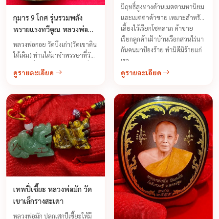
(27 โกศ) รุ่นสุดท้ายปลุกเสก
มีฤทธิ์สูงทางด้านเมตตามหานิยม
ทิ้งทวน ปี 2556
กุมาร 9 โกศ รุ่นรวมพลัง
และเมตตาค้าขาย เหมาะสำหรับ
เลี้ยงไว้เรียกโชคลาภ ค้าขาย
พรายแรงทวีคูณ หลวงพ่อ
เรียกลูกค้าเฝ้าบ้านเรือกสวนไร่นา
กอย ปี 2554
หลวงพ่อกอย วัดบึงเก่า(วัดเขาดิน
กันคนมาป้องร้าย ทำมิดีมิร้ายแก่
ใต้เดิม) ท่านได้มาจำพรรษาที่วัด
เรา ...
บึงเก่าเพื่อมาพัฒนาสร้างวัด ซึ่ง
ดูรายละเอียด
ดูรายละเอียด
อยู่เลยจากวัดเขาดินใต้
ประมาณ4-5กิโลเมตรเท่านั้น ท่าน
ได้จัดสร้างกุมารทองเก้าโกศรุ่น
รวมพลังแรงทวีคูณ ขึ้นมาซึ่งใช้
ชนวนอาถรรพณ์ในรุ่นแรกมาผสม
ในการสร้างครั้งนี้ด้วย ซึ่งมีความ
เข้มขลังและเฮี้ยนแรงเป็นทวีคูณ
...
เทพปี่เซี๊ยะ หลวงพ่อมัก วัด
เขาเล็กรางสะเดา
หลวงพ่อมัก ปลุกเสกปีเซี๊ยะให้มี