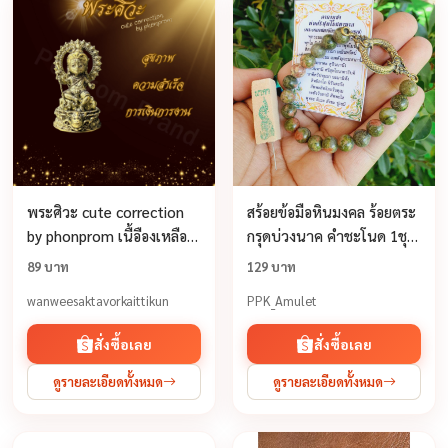
พระศิวะ cute correction
สร้อยข้อมือหินมงคล ร้อยตระ
by phonprom เนื้อืองเหลือง
กรุดบ่วงนาค คำชะโนด 1ชุด
100% ขนาด 2*3 cm พระ
รับ3รายการ พร้อมใบบูชา
89 บาท
129 บาท
ศิวะ ศิวะ พระ เครื่องราง
และธูปขอโชคลาภ
wanweesaktavorkaittikun
PPK_Amulet
สั่งซื้อเลย
สั่งซื้อเลย
ดูรายละเอียดทั้งหมด
ดูรายละเอียดทั้งหมด