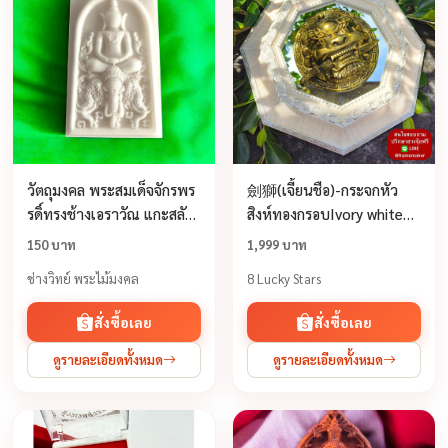
วัตถุมงคล พระสมเด็จจักรพร
劍獅(เจี้ยนชือ)-กระจกหัว
รดิ์ทรงช้างเอราวัณ แกะสลัก
สิงห์ทองกรอบIvory white
จากกระดูกคชสาร
กระจกเสือคาบดาบ สิงห์คาบ
150 บาท
1,999 บาท
ดาบ แก้ฮวงจุ้ย กระจกฮวงจุ้ย
ช่างวิทย์ พระไม้มงคล
8 Lucky Stars
สั่งซื้อเลย
สั่งซื้อเลย
ดูรายละเอียดทั้งหมด
ดูรายละเอียดทั้งหมด