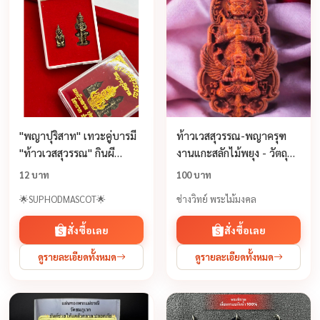
"พญาปุริสาท" เทวะคู่บารมี
ท้าวเวสสุวรรณ-พญาครุฑ
"ท้าวเวสสุวรรณ" กินผี
งานแกะสลักไม้พยุง - วัตถุ
บันดาลทรัพย์
มงคล
12 บาท
100 บาท
🌟SUPHODMASCOT🌟
ช่างวิทย์ พระไม้มงคล
สั่งซื้อเลย
สั่งซื้อเลย
ดูรายละเอียดทั้งหมด
ดูรายละเอียดทั้งหมด