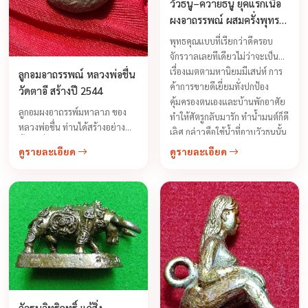
วัวธนู–ควายธนู ยุคแรกเนื้อ
ผงอาถรรพณ์ ผสมครั่งพุทรา
หลวงพ่อจืด สร้างปี 2543
พุทธคุณแบบที่เรียกว่าดีครอบ
จักรวาลเลยทีเดียวไม่ว่าจะเป็น
เรื่องเมตตามหานิยมมีเสน่ห์ การ
ลูกอมอาถรรพณ์ หลวงพ่อชื่น
ค้าการขายดีเยี่ยมทั่งปกป้อง
วัดตาอี สร้างปี 2544
คุ้มครองตนเองและบ้านพักอาศัย
ลูกอมผงอาถรรพ์มหาลาภ ของ
ทำให้ศัตรูกลับมารัก ทำน้ำมนต์ก็ดี
หลวงพ่อชื่น ท่านได้สร้างอย่าง
เลิศ กล่าวคือใช้น้ำที่อาบวัวธนูนั้น
ตั้งใจเพื่อไว้บูชาติดตัว ประกอบ
มาอาบตัวเรา เชื่อว่าจะไม่เจ็บป่วย
ดูรายละเอียด
ดูรายละเอียด
ด้วยผงพุทธคุณอิติปิโส ผงนว
หรือถ้าป่วยอยู่ ก็จะหายวันหาย
หรคุณ ผงอิทธิเจ ผงมหาราช ...
คืน ...
วัวธนูอิทธิฤทธิ์ แก้สิ่ง