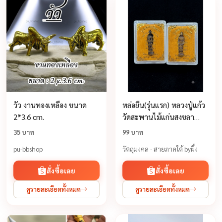
วัว งานทองเหลือง ขนาด
หล่อยืน(รุ่นแรก) หลวงปู่แก้ว
2*3.6 cm.
วัดสะพานไม้แก่นสงขลา
ปี2555
35 บาท
99 บาท
pu-bbshop
วัตถุมงคล - สายภาคใต้ byผึ้ง
สั่งซื้อเลย
สั่งซื้อเลย
ดูรายละเอียดทั้งหมด
ดูรายละเอียดทั้งหมด