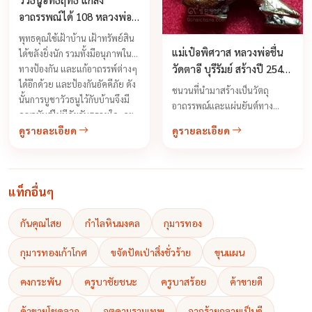
อาถรรพณ์ได้ 108 หลวงพ่อ
สาย วัดนามวิจิตร
พุทธคุณใช้เฝ้าบ้าน เฝ้าทรัพย์สิน
แม่เป๋อพิศวาส หลวงพ่อชื่น
ได้ขลังยิ่งนัก รวมทั้งมีอนุภาพใน
วัดตาอี บุรีรัมย์ สร้างปี 2543
ทางป้องกัน และแก้อาถรรพ์ต่างๆ
ได้อีกด้วย และป้องกันอัคคีภัย ดัง
รุ่นสร้างโบสถ์
ชนวนที่นำมาสร้างเป็นวัตถุ
นั้นการบูชาวัวธนูไว้กับบ้านจึงมี
อาถรรพณ์และแผ่นยันต์ทาง
คุณอนันต์ไม่มีภัยอันตรายใดๆจะ
เมตตา มหาเน่ห์โดยได้รวบรวม
ดูรายละเอียด
ดูรายละเอียด
กล้ำกลายได้เลย ...
ยันต์ม้าเสพนาง และยันต์อิ๋นคู่
จากเกจิอาจารย์ชาวเขมรทั้งหมด
รวมไปถึงอาจารย์ฆาราวาสด้วย
เช่นยันต์หัวใจม้าสีหมอก ตะปูตอก
แท็กอื่นๆ
ฝาโลง เหล็กเสียบศพสมัยโบราณ
...
กันคุณไสย
กำไลหินมงคล
กุมารทอง
กุมารทองเก้าโกศ
ขจัดปัดเป่าสิ่งชั่วร้าย
ขุนแผน
คงกระพัน
ครูบาชัยชนะ
ครูบาสร้อย
ค้าขายดี
ค้าขายโชคลาภ
จตุคามรามเทพ
จากร้ายกลายเป็นดี