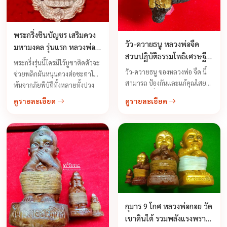
พระกริ่งชินบัญชร เสริมดวง
วัว-ควายธนู หลวงพ่อจืด
มหามงคล รุ่นแรก หลวงพ่อสุ
สวนปฏิบัติธรรมโพธิเศรษฐี ปี
พจน์ วัดห้วงพัฒนา
พระกริ่งรุ่นนี้ใครมีไว้บูชาติดตัวจะ
2555
วัว-ควายธนู ของหลวงพ่อ จืด นี้
ช่วยพลิกผันหนุนดวงต่อชะตาให้
สามารถ ป้องกันและแก้คุณไสย
พ้นจากภัยพิบัติทั้งหลายทั้งปวง
คุณคน ยาสั่ง ...
จากร้ายกลายเป็นดี ลดเคราะห์
ดูรายละเอียด
ดูรายละเอียด
หลีกภัย ชนะคดีความ ศัตรูคู่แข่ง
ขับคุณไสยไล่อัปมงคล ภูตผีปิศาจ
...
กุมาร 9 โกศ หลวงพ่อกอย วัด
เขาดินใต้ รวมพลังแรงพราย