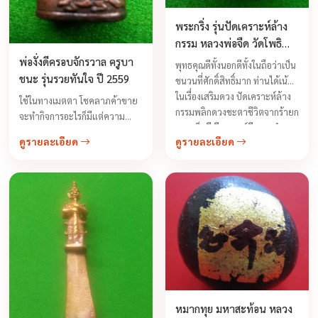
พระกริ่ง รุ่นปัดเคราะห์ล้าง
กรรม หลวงพ่อจืด วัดโพธิ
เศรษฐีวนาราม สร้างเป็นรุ่น
พ่องั่งดีครอบจักรวาล ครูบา
พุทธคุณดีทั้งนอกดีทั้งในถือว่าเป็น
แรก ปี 2549
ชนะ รุ่นรวยทันใจ ปี 2559
ชนวนที่ศักดิ์สิทธิ์มาก ท่านได้เน้น
ในเรื่องเสริมดวง ปัดเคราะห์ล้าง
ใช้ในทางเมตตา โชคลาภค้าขาย
กรรมพลิกดวงชะตาชีวิตจากร้ายก
จะทำกิจการอะไรก็มีแต่ความ
ลายเป็นดี มีเคราะห์มีกรรมทำมา
คล่องตัว จะเป็นกิจการงาน การค้า
ดูรายละเอียด
ดูรายละเอียด
หากินไม่คล่อง ดวงไม่ดีพระศุกร์
สำเร็จกิจที่ตั้งใจไว้ กิจการค้าขาย
เข้าพระเสาร์แทรก บูชาพระกริ่ง
ลูกค้าเข้าร้านมากค้าขายดี ...
เสริมดวงปัดเคราะห์ล้างกรรมจาก
เรื่องที่หนักจะกลายเป็นเรื่องเบา มี
แต่สิ่งดีๆเข้ามาในชีวิต
หมากทุย มหาสะท้อน หลวง